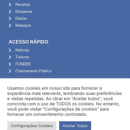
Receitas
Despesas
Diárias
Balanços
ACESSO RÁPIDO
Notícias
Turismo
FUNDEB
Chamamento Público
ADMINISTRAÇÃO
Usamos cookies em nosso site para fornecer a
Portal do Servidor
experiência mais relevante, lembrando suas preferências
e visitas repetidas. Ao clicar em “Aceitar todos”, você
Webmail
concorda com o uso de TODOS os cookies. No entanto,
Administração
você pode visitar "Configurações de cookies" para
fornecer um consentimento controlado.
Configurações Cookies
Aceitar Todos