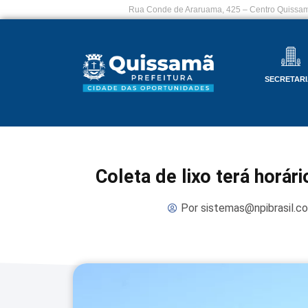
Rua Conde de Araruama, 425 – Centro Quissam
SECRETARI
Coleta de lixo terá horár
Por
sistemas@npibrasil.c