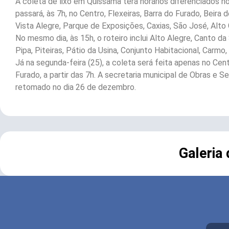
A coleta de lixo em Quissamã terá horários diferenciados 
passará, às 7h, no Centro, Flexeiras, Barra do Furado, Beira 
Vista Alegre, Parque de Exposições, Caxias, São José, Alto 
No mesmo dia, às 15h, o roteiro inclui Alto Alegre, Canto da
Pipa, Piteiras, Pátio da Usina, Conjunto Habitacional, Carmo,
Já na segunda-feira (25), a coleta será feita apenas no Cent
Furado, a partir das 7h. A secretaria municipal de Obras e 
retomado no dia 26 de dezembro.
Galeria