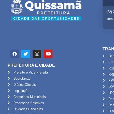
(22)
comu
TRAN
Lic
Con
PREFEITURA E CIDADE
RG
Prefeito e Vice Prefeita
RR
Secretarias
PP
Diários Oficiais
LO
Legislação
LD
Conselhos Municipais
Rec
Processos Seletivos
Des
Unidades Escolares
Diá