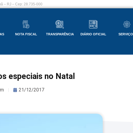
ã – RJ – Cep: 28.735-000
AS
NOTA FISCAL
TRANSPARÊNCIA
DIÁRIO OFICIAL
SERVIÇ
ios especiais no Natal
om
21/12/2017