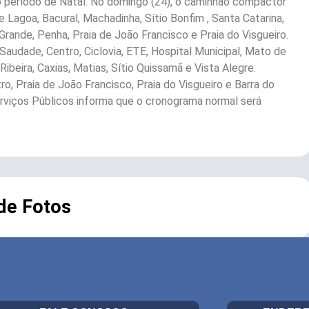
no período de Natal. No domingo (24), o caminhão compactor
de Lagoa, Bacural, Machadinha, Sítio Bonfim , Santa Catarina,
Grande, Penha, Praia de João Francisco e Praia do Visgueiro.
 Saudade, Centro, Ciclovia, ETE, Hospital Municipal, Mato de
 Ribeira, Caxias, Matias, Sítio Quissamã e Vista Alegre.
ro, Praia de João Francisco, Praia do Visgueiro e Barra do
Serviços Públicos informa que o cronograma normal será
 de Fotos