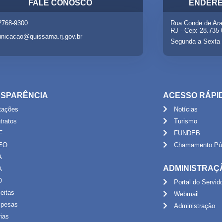
FALE CONOSCO
ENDERE
 2768-9300
Rua Conde de Ara
RJ - Cep: 28.735
nicacao@quissama.rj.gov.br
Segunda a Sexta 
SPARÊNCIA
ACESSO RÁPI
itações
Notícias
tratos
Turismo
F
FUNDEB
EO
Chamamento Púb
A
ADMINISTRAÇ
A
O
Portal do Servid
eitas
Webmail
pesas
Administração
rias