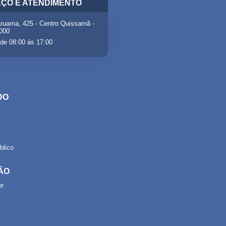
ÇO E ATENDIMENTO
ruama, 425 - Centro Quissamã -
-000
de 08:00 às 17:00
DO
lico
ÃO
or