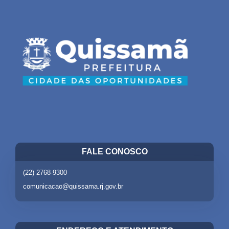
FALE CONOSCO
(22) 2768-9300
comunicacao@quissama.rj.gov.br