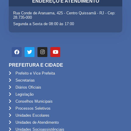
ENDEREÇO E ATENDIMENTO
Rua Conde de Araruama, 425 - Centro Quissamã - RJ - Cep:
28.735-000
Segunda a Sexta de 08:00 às 17:00
PREFEITURA E CIDADE
Prefeito e Vice Prefeita
Secretarias
Diários Oficiais
Legislação
Conselhos Municipais
Processos Seletivos
Unidades Escolares
Unidades de Atendimento
Unidades Socioassistênciais