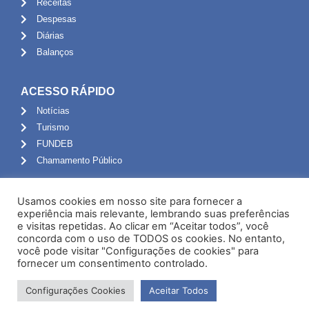
Receitas
Despesas
Diárias
Balanços
ACESSO RÁPIDO
Notícias
Turismo
FUNDEB
Chamamento Público
ADMINISTRAÇÃO
Usamos cookies em nosso site para fornecer a
Portal do Servidor
experiência mais relevante, lembrando suas preferências
e visitas repetidas. Ao clicar em “Aceitar todos”, você
Webmail
concorda com o uso de TODOS os cookies. No entanto,
Administração
você pode visitar "Configurações de cookies" para
fornecer um consentimento controlado.
Configurações Cookies
Aceitar Todos
Desenvolvido por NPI Brasil