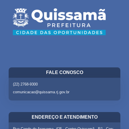
FALE CONOSCO
(22) 2768-9300
comunicacao@quissama.rj.gov.br
ENDEREÇO E ATENDIMENTO
Rua Conde de Araruama, 425 - Centro Quissamã - RJ - Cep: