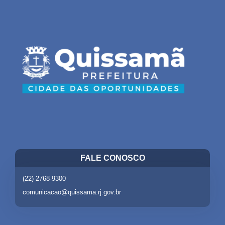
FALE CONOSCO
(22) 2768-9300
comunicacao@quissama.rj.gov.br