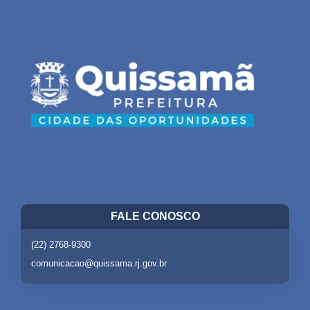
FALE CONOSCO
(22) 2768-9300
comunicacao@quissama.rj.gov.br