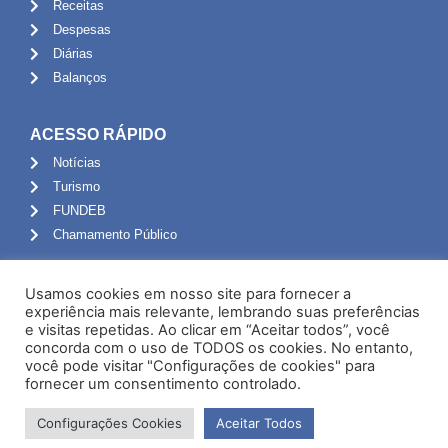
Receitas
Despesas
Diárias
Balanços
ACESSO RÁPIDO
Notícias
Turismo
FUNDEB
Chamamento Público
ADMINISTRAÇÃO
Usamos cookies em nosso site para fornecer a
Portal do Servidor
experiência mais relevante, lembrando suas preferências
e visitas repetidas. Ao clicar em “Aceitar todos”, você
Webmail
concorda com o uso de TODOS os cookies. No entanto,
Administração
você pode visitar "Configurações de cookies" para
fornecer um consentimento controlado.
Configurações Cookies
Aceitar Todos
Desenvolvido por NPI Brasil