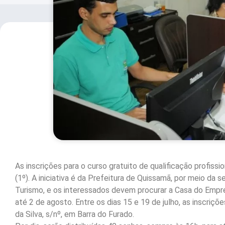
As inscrições para o curso gratuito de qualificação profis
(1º). A iniciativa é da Prefeitura de Quissamã, por meio da
Turismo, e os interessados devem procurar a Casa do Empree
até 2 de agosto. Entre os dias 15 e 19 de julho, as inscriçõ
da Silva, s/nº, em Barra do Furado.