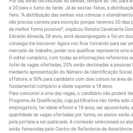
Por dia, serão distribuídas 40 senhas, sempre às 16h, para 
e 20 para o turno da tarde. Já às sextas-feiras, a distribui
feira. “A distribuição das senhas visa otimizar o atendimen
não precisa correria para inscrição porque teremos 30 dias 
da melhor forma possível”, explicou Renata Cavalcante Gon
Edvaldo Almeida, 28 anos, está desempregado e foi um dos pr
consegui me inscrever. Agora vou ficar torcendo para ser 
mercado de trabalho, poder nos qualificar representa uma n
O edital completo, com todas as informações referentes ao
total de vagas ofertadas, 25% serão destinadas a pessoas 
mediante apresentação do Número de Identificação Social 
offshore; e 50% para candidato com dois cursos na área de 
fundamental completo e idade superior a 18 anos.
Para concorrer a uma das vagas, o candidato não poderá t
Programa de Qualificação, cuja justificativa não tenha sido 
empregatício; ter idade inferior a 18 anos; ser aposentado; 
quantidade de vagas ofertadas por turma, os alunos serão 
pela portaria a ser publicada. A comissão selecionará os al
serão fornecidas pelo Centro de Referência de Assistência