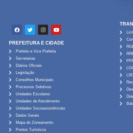
TRAN
Lic
Con
PREFEITURA E CIDADE
RG
Prefeito e Vice Prefeita
RR
Secretarias
PP
Diários Oficiais
LO
Legislação
LD
Conselhos Municipais
Rec
Processos Seletivos
Des
Unidades Escolares
Diá
Unidades de Atendimento
Bal
Unidades Socioassistênciais
Dados Gerais
Mapa do Zoneamento
Pontos Turísticos