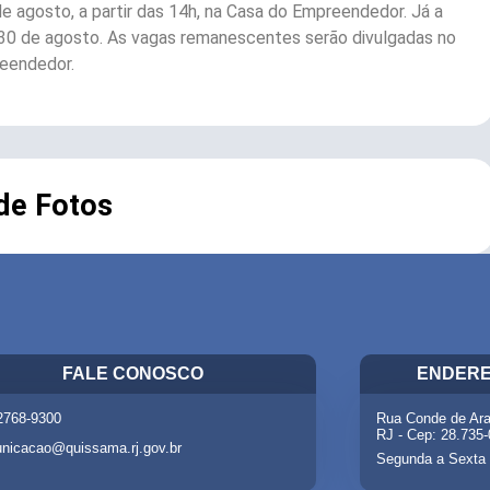
de agosto, a partir das 14h, na Casa do Empreendedor. Já a
e 30 de agosto. As vagas remanescentes serão divulgadas no
reendedor.
 de Fotos
FALE CONOSCO
ENDERE
 2768-9300
Rua Conde de Ara
RJ - Cep: 28.735
nicacao@quissama.rj.gov.br
Segunda a Sexta 