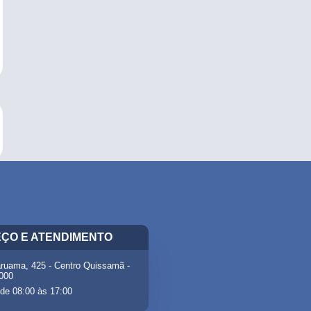
ÇO E ATENDIMENTO
ruama, 425 - Centro Quissamã -
-000
de 08:00 às 17:00