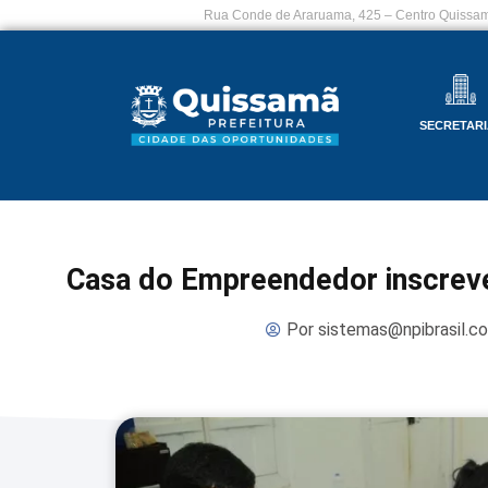
Rua Conde de Araruama, 425 – Centro Quissam
SECRETARI
Casa do Empreendedor inscreve
Por
sistemas@npibrasil.c