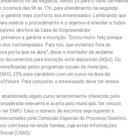
atendimento no dia seguinte, sendo 20 para o turno da manhã
ção ocorrerá das 9h às 11h, para atendimento na segunda-
to e garantir mais conforto aos interessados. Lembrando que
para realizar o procedimento e o objetivo é atender a todos
çalves, diretora da Casa do Empreendedor.
imeiros a garantir a inscrição. “Estou muito feliz porque
um dos contemplados. Para nós, que estamos fora do
ova porta que se abre”, disse o montador de andaime.
s documentos para inscrição está disponível (AQUI). Do
beneficiadas pelos programas sociais do município,
(NIS); 25% para candidato com um curso na área de
offshore. Para concorrer, o interessado deve ter ensino
er abandonado algum curso anteriormente oferecido pelo
considerada relevante e aceita pelo município; ter vínculo
e ter CNPJ. Caso o número de inscritos seja superior a
selecionados pela Comissão Especial do Processo Seletivo,
unos com base na renda familiar, cuja estas informações
 Social (CRAS).