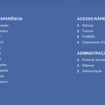
SPARÊNCIA
ACESSO RÁPI
itações
Notícias
tratos
Turismo
F
FUNDEB
EO
Chamamento Púb
A
ADMINISTRAÇ
A
O
Portal do Servid
eitas
Webmail
pesas
Administração
rias
anços