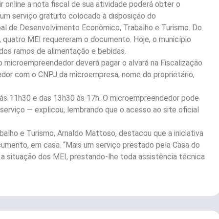
online a nota fiscal de sua atividade poderá obter o
m serviço gratuito colocado à disposição do
ipal de Desenvolvimento Econômico, Trabalho e Turismo. Do
8), quatro MEI requereram o documento. Hoje, o município
 dos ramos de alimentação e bebidas.
o microempreendedor deverá pagar o alvará na Fiscalização
dedor com o CNPJ da microempresa, nome do proprietário,
 às 11h30 e das 13h30 às 17h. O microempreendedor pode
 serviço — explicou, lembrando que o acesso ao site oficial
alho e Turismo, Arnaldo Mattoso, destacou que a iniciativa
cumento, em casa. “Mais um serviço prestado pela Casa do
 a situação dos MEI, prestando-lhe toda assistência técnica