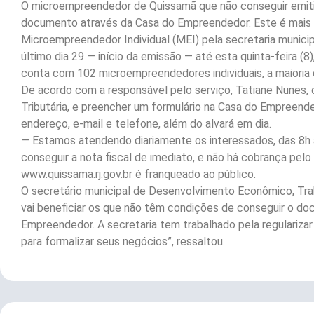
O microempreendedor de Quissamã que não conseguir emitir 
documento através da Casa do Empreendedor. Este é mais u
Microempreendedor Individual (MEI) pela secretaria munic
último dia 29 — início da emissão — até esta quinta-feira (
conta com 102 microempreendedores individuais, a maioria
De acordo com a responsável pelo serviço, Tatiane Nunes, 
Tributária, e preencher um formulário na Casa do Empreen
endereço, e-mail e telefone, além do alvará em dia.
— Estamos atendendo diariamente os interessados, das 8h
conseguir a nota fiscal de imediato, e não há cobrança pelo
www.quissama.rj.gov.br é franqueado ao público.
O secretário municipal de Desenvolvimento Econômico, Trab
vai beneficiar os que não têm condições de conseguir o do
Empreendedor. A secretaria tem trabalhado pela regularizar
para formalizar seus negócios”, ressaltou.