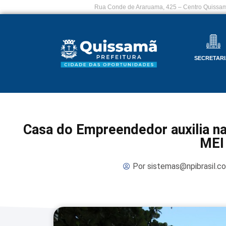
Rua Conde de Araruama, 425 – Centro Quissam
SECRETARI
Casa do Empreendedor auxilia na
MEI
Por
sistemas@npibrasil.c