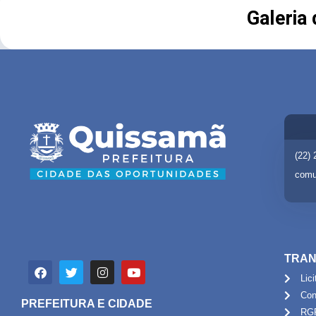
Galeria
(22)
comu
TRAN
Lic
Con
PREFEITURA E CIDADE
RG