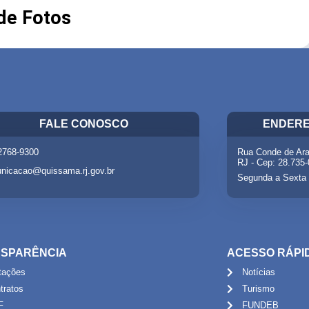
 de Fotos
FALE CONOSCO
ENDERE
 2768-9300
Rua Conde de Ara
RJ - Cep: 28.735
nicacao@quissama.rj.gov.br
Segunda a Sexta 
SPARÊNCIA
ACESSO RÁPI
itações
Notícias
tratos
Turismo
F
FUNDEB