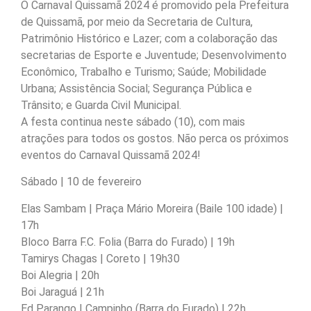
O Carnaval Quissamã 2024 é promovido pela Prefeitura
de Quissamã, por meio da Secretaria de Cultura,
Patrimônio Histórico e Lazer; com a colaboração das
secretarias de Esporte e Juventude; Desenvolvimento
Econômico, Trabalho e Turismo; Saúde; Mobilidade
Urbana; Assistência Social; Segurança Pública e
Trânsito; e Guarda Civil Municipal.
A festa continua neste sábado (10), com mais
atrações para todos os gostos. Não perca os próximos
eventos do Carnaval Quissamã 2024!
Sábado | 10 de fevereiro
Elas Sambam | Praça Mário Moreira (Baile 100 idade) |
17h
Bloco Barra F.C. Folia (Barra do Furado) | 19h
Tamirys Chagas | Coreto | 19h30
Boi Alegria | 20h
Boi Jaraguá | 21h
Ed Parango | Campinho (Barra do Furado) | 22h