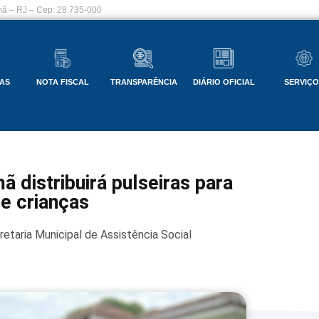
ã – RJ – Cep: 28.735-000
AS
NOTA FISCAL
TRANSPARÊNCIA
DIÁRIO OFICIAL
SERVIÇ
ã distribuirá pulseiras para
de crianças
etaria Municipal de Assistência Social