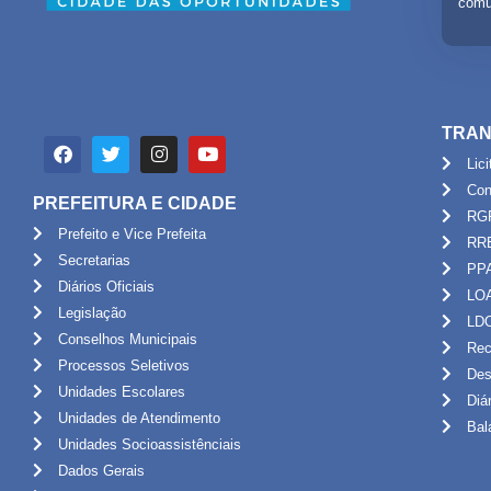
comu
TRAN
Lic
Con
PREFEITURA E CIDADE
RG
Prefeito e Vice Prefeita
RR
Secretarias
PP
Diários Oficiais
LO
Legislação
LD
Conselhos Municipais
Rec
Processos Seletivos
Des
Unidades Escolares
Diá
Unidades de Atendimento
Bal
Unidades Socioassistênciais
Dados Gerais