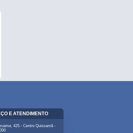
ÇO E ATENDIMENTO
ruama, 425 - Centro Quissamã -
-000