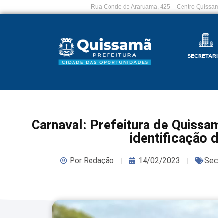
Rua Conde de Araruama, 425 – Centro Quissam
SECRETARI
Carnaval: Prefeitura de Quissam
identificação 
Por
Redação
14/02/2023
Secr