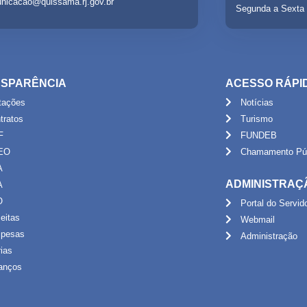
nicacao@quissama.rj.gov.br
Segunda a Sexta 
SPARÊNCIA
ACESSO RÁPI
itações
Notícias
tratos
Turismo
F
FUNDEB
EO
Chamamento Púb
A
ADMINISTRAÇ
A
O
Portal do Servid
eitas
Webmail
pesas
Administração
rias
anços