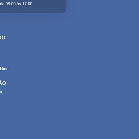
de 08:00 às 17:00
DO
lico
ÃO
or