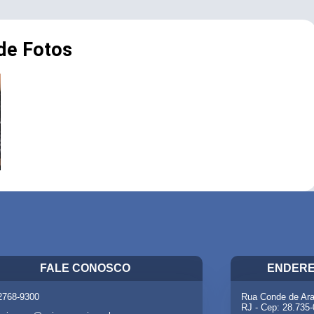
 de Fotos
FALE CONOSCO
ENDERE
 2768-9300
Rua Conde de Ara
RJ - Cep: 28.735