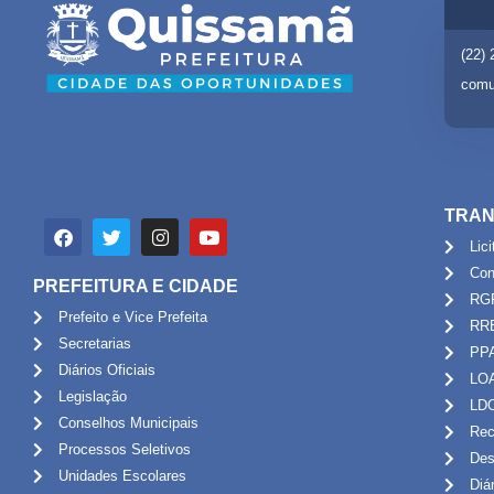
(22)
comu
TRAN
Lic
Con
PREFEITURA E CIDADE
RG
Prefeito e Vice Prefeita
RR
Secretarias
PP
Diários Oficiais
LO
Legislação
LD
Conselhos Municipais
Rec
Processos Seletivos
Des
Unidades Escolares
Diá