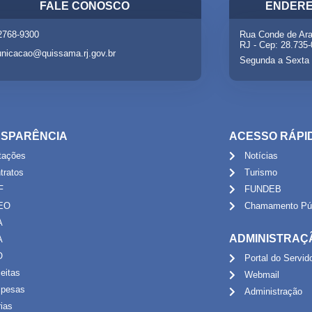
FALE CONOSCO
ENDERE
 2768-9300
Rua Conde de Ara
RJ - Cep: 28.735
nicacao@quissama.rj.gov.br
Segunda a Sexta 
SPARÊNCIA
ACESSO RÁPI
itações
Notícias
tratos
Turismo
F
FUNDEB
EO
Chamamento Púb
A
ADMINISTRAÇ
A
O
Portal do Servid
eitas
Webmail
pesas
Administração
rias