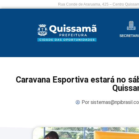
Rua Conde de Araruama, 425 – Centro Quissam
SECRETARI
Caravana Esportiva estará no sá
Quiss
Por
sistemas@npibrasil.c