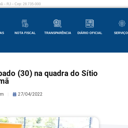
ã – RJ – Cep: 28.735-000
AS
NOTA FISCAL
TRANSPARÊNCIA
DIÁRIO OFICIAL
SERVIÇ
bado (30) na quadra do Sítio
amã
om
27/04/2022