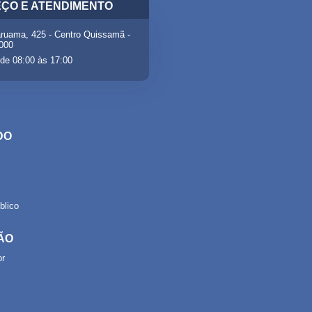
ÇO E ATENDIMENTO
ruama, 425 - Centro Quissamã -
-000
de 08:00 às 17:00
DO
lico
ÃO
or