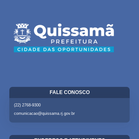
FALE CONOSCO
(22) 2768-9300
comunicacao@quissama.rj.gov.br