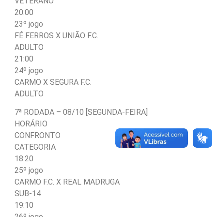
VETERANO
20:00
23º jogo
FÉ FERROS X UNIÃO F.C.
ADULTO
21:00
24º jogo
CARMO X SEGURA F.C.
ADULTO
7ª RODADA – 08/10 [SEGUNDA-FEIRA]
HORÁRIO
CONFRONTO
CATEGORIA
18:20
25º jogo
CARMO F.C. X REAL MADRUGA
SUB-14
19:10
26º jogo