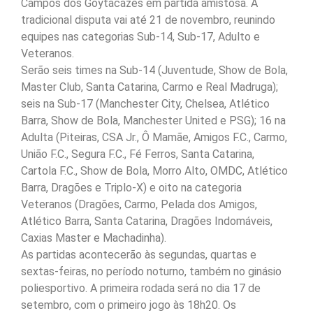
Campos dos Goytacazes em partida amistosa. A
tradicional disputa vai até 21 de novembro, reunindo
equipes nas categorias Sub-14, Sub-17, Adulto e
Veteranos.
Serão seis times na Sub-14 (Juventude, Show de Bola,
Master Club, Santa Catarina, Carmo e Real Madruga);
seis na Sub-17 (Manchester City, Chelsea, Atlético
Barra, Show de Bola, Manchester United e PSG); 16 na
Adulta (Piteiras, CSA Jr., Ô Mamãe, Amigos F.C., Carmo,
União F.C., Segura F.C., Fé Ferros, Santa Catarina,
Cartola F.C., Show de Bola, Morro Alto, OMDC, Atlético
Barra, Dragões e Triplo-X) e oito na categoria
Veteranos (Dragões, Carmo, Pelada dos Amigos,
Atlético Barra, Santa Catarina, Dragões Indomáveis,
Caxias Master e Machadinha).
As partidas acontecerão às segundas, quartas e
sextas-feiras, no período noturno, também no ginásio
poliesportivo. A primeira rodada será no dia 17 de
setembro, com o primeiro jogo às 18h20. Os