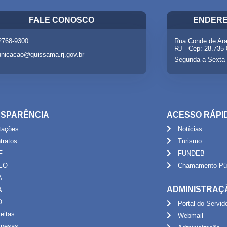
FALE CONOSCO
ENDERE
 2768-9300
Rua Conde de Ara
RJ - Cep: 28.735
nicacao@quissama.rj.gov.br
Segunda a Sexta 
SPARÊNCIA
ACESSO RÁPI
itações
Notícias
tratos
Turismo
F
FUNDEB
EO
Chamamento Púb
A
ADMINISTRAÇ
A
O
Portal do Servid
eitas
Webmail
pesas