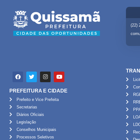
(22)
comu
TRAN
Lic
Con
PREFEITURA E CIDADE
RG
Prefeito e Vice Prefeita
RR
Secretarias
PP
Diários Oficiais
LO
Legislação
LD
Conselhos Municipais
Rec
Processos Seletivos
Des