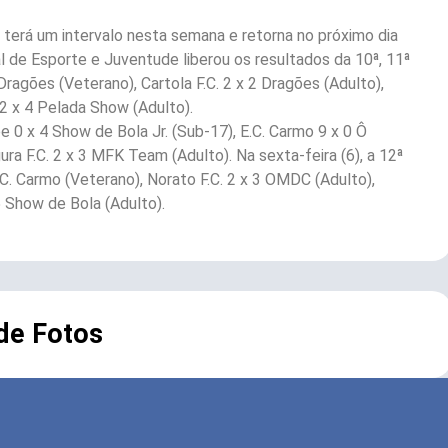
erá um intervalo nesta semana e retorna no próximo dia
l de Esporte e Juventude liberou os resultados da 10ª, 11ª
Dragões (Veterano), Cartola F.C. 2 x 2 Dragões (Adulto),
2 x 4 Pelada Show (Adulto).
 0 x 4 Show de Bola Jr. (Sub-17), E.C. Carmo 9 x 0 Ô
ra F.C. 2 x 3 MFK Team (Adulto). Na sexta-feira (6), a 12ª
C. Carmo (Veterano), Norato F.C. 2 x 3 OMDC (Adulto),
 5 Show de Bola (Adulto).
 de Fotos