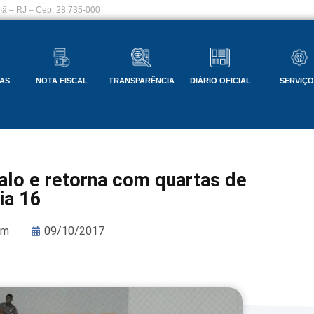
ã – RJ – Cep: 28.735-000
AS
NOTA FISCAL
TRANSPARÊNCIA
DIÁRIO OFICIAL
SERVIÇ
alo e retorna com quartas de
dia 16
om
09/10/2017