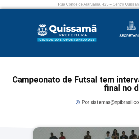
Rua Conde de Araruama, 425 – Centro Quissam
SECRETARI
Campeonato de Futsal tem interv
final no 
Por
sistemas@npibrasil.c