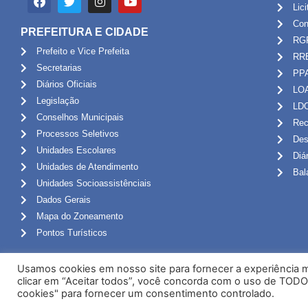
Lic
Con
PREFEITURA E CIDADE
RG
Prefeito e Vice Prefeita
RR
Secretarias
PP
Diários Oficiais
LO
Legislação
LD
Conselhos Municipais
Rec
Processos Seletivos
Des
Unidades Escolares
Diá
Unidades de Atendimento
Bal
Unidades Socioassistênciais
Dados Gerais
Mapa do Zoneamento
Pontos Turísticos
Usamos cookies em nosso site para fornecer a experiência ma
clicar em “Aceitar todos”, você concorda com o uso de TODO
cookies" para fornecer um consentimento controlado.