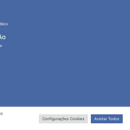
lico
ÃO
or
Ao
Configurações Cookies
Aceitar Todos