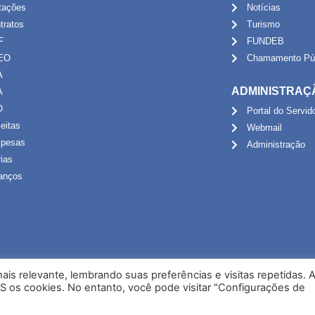
itações
Notícias
tratos
Turismo
F
FUNDEB
EO
Chamamento Púb
A
ADMINISTRAÇ
A
O
Portal do Servid
eitas
Webmail
pesas
Administração
rias
anços
is relevante, lembrando suas preferências e visitas repetidas. 
S os cookies. No entanto, você pode visitar "Configurações de
Desenvolvido por NPI Brasil