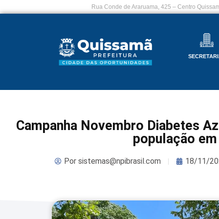
Rua Conde de Araruama, 425 – Centro Quissam
SECRETARI
Campanha Novembro Diabetes Azul
população em
Por
sistemas@npibrasil.com
18/11/20