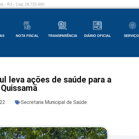
ã – RJ – Cep: 28.735-000
AS
NOTA FISCAL
TRANSPARÊNCIA
DIÁRIO OFICIAL
SERVIÇ
 leva ações de saúde para a
 Quissamã
22
Secretaria Municipal de Saúde