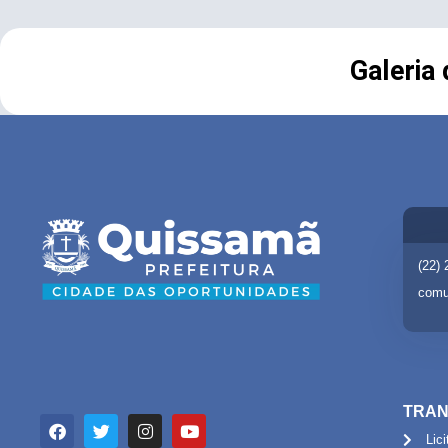
Galeria
(22)
comu
TRAN
Lic