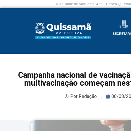
Rua Conde de Araruama, 425 – Centro Quissam
SECRETARI
Campanha nacional de vacinação
multivacinação começam nest
Por
Redação
08/08/2