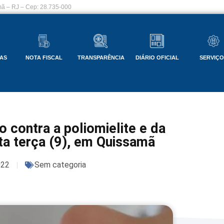
ã – RJ – Cep: 28.735-000
AS
NOTA FISCAL
TRANSPARÊNCIA
DIÁRIO OFICIAL
SERVIÇ
 contra a poliomielite e da
a terça (9), em Quissamã
022
Sem categoria