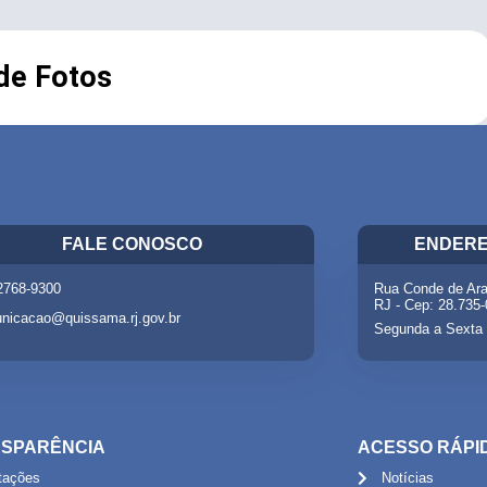
 de Fotos
FALE CONOSCO
ENDERE
 2768-9300
Rua Conde de Ara
RJ - Cep: 28.735
nicacao@quissama.rj.gov.br
Segunda a Sexta 
SPARÊNCIA
ACESSO RÁPI
itações
Notícias