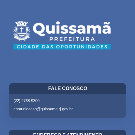
FALE CONOSCO
(22) 2768-9300
comunicacao@quissama.rj.gov.br