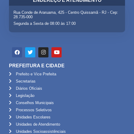
ENDEREÇO E ATENDIMENTO
Rua Conde de Araruama, 425 - Centro Quissamã - RJ - Cep:
28.735-000
Segunda a Sexta de 08:00 às 17:00
PREFEITURA E CIDADE
Prefeito e Vice Prefeita
Secretarias
Diários Oficiais
Legislação
Conselhos Municipais
Processos Seletivos
Unidades Escolares
Unidades de Atendimento
Unidades Socioassistênciais