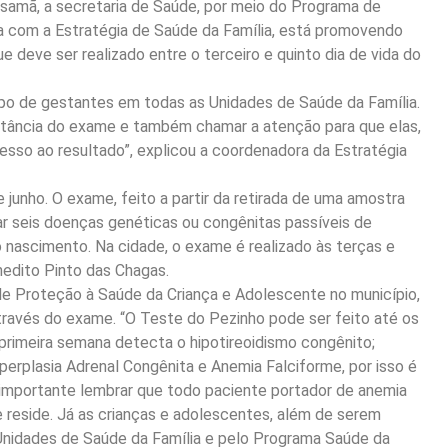
samã, a secretaria de Saúde, por meio do Programa de
a com a Estratégia de Saúde da Família, está promovendo
deve ser realizado entre o terceiro e quinto dia de vida do
upo de gestantes em todas as Unidades de Saúde da Família.
rtância do exame e também chamar a atenção para que elas,
esso ao resultado”, explicou a coordenadora da Estratégia
unho. O exame, feito a partir da retirada de uma amostra
ar seis doenças genéticas ou congênitas passíveis de
 nascimento. Na cidade, o exame é realizado às terças e
nedito Pinto das Chagas.
de Proteção à Saúde da Criança e Adolescente no município,
através do exame. “O Teste do Pezinho pode ser feito até os
 primeira semana detecta o hipotireoidismo congênito;
Hiperplasia Adrenal Congênita e Anemia Falciforme, por isso é
 É importante lembrar que todo paciente portador de anemia
reside. Já as crianças e adolescentes, além de serem
nidades de Saúde da Família e pelo Programa Saúde da