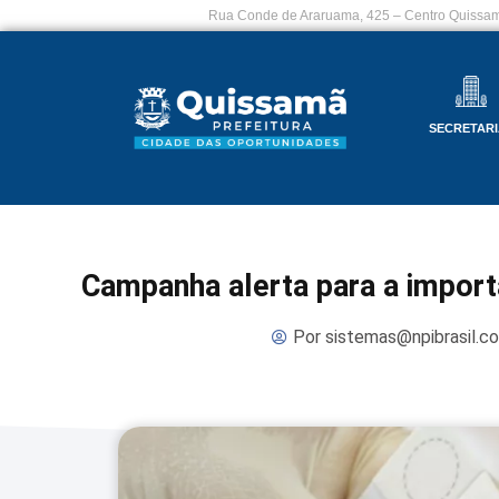
Rua Conde de Araruama, 425 – Centro Quissam
SECRETARI
Campanha alerta para a import
Por
sistemas@npibrasil.c