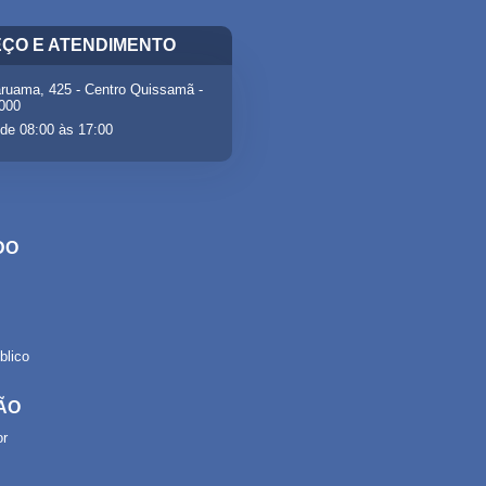
ÇO E ATENDIMENTO
ruama, 425 - Centro Quissamã -
-000
de 08:00 às 17:00
DO
lico
ÃO
or