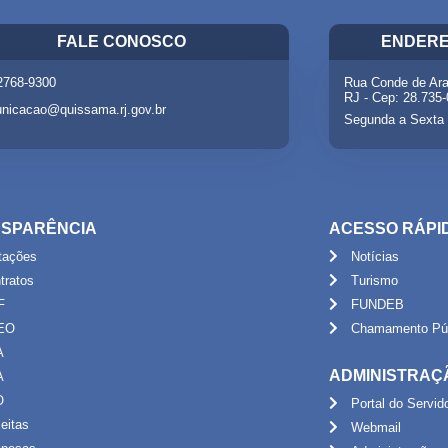
FALE CONOSCO
ENDERE
 2768-9300
Rua Conde de Ara
RJ - Cep: 28.735
nicacao@quissama.rj.gov.br
Segunda a Sexta 
SPARÊNCIA
ACESSO RÁPI
itações
Notícias
tratos
Turismo
F
FUNDEB
EO
Chamamento Púb
A
ADMINISTRAÇ
A
O
Portal do Servid
eitas
Webmail