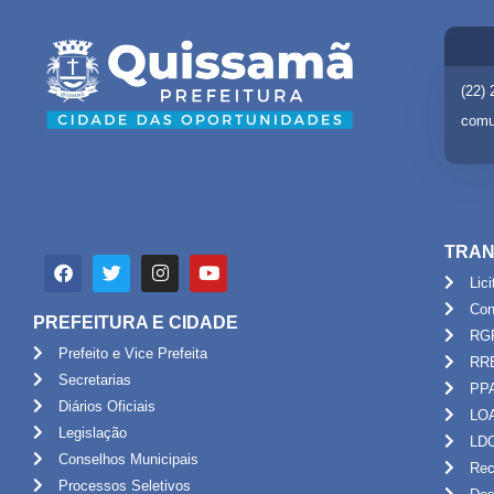
(22)
comu
TRAN
Lic
Con
PREFEITURA E CIDADE
RG
Prefeito e Vice Prefeita
RR
Secretarias
PP
Diários Oficiais
LO
Legislação
LD
Conselhos Municipais
Rec
Processos Seletivos