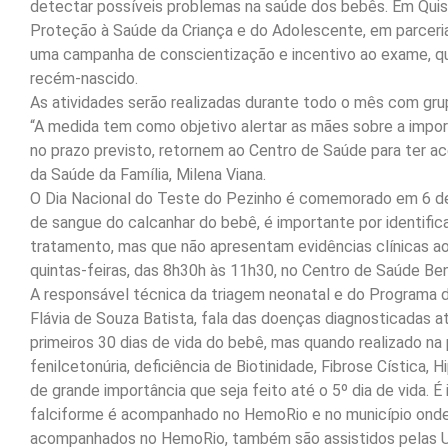
detectar possíveis problemas na saúde dos bebês. Em Quis
Proteção à Saúde da Criança e do Adolescente, em parceri
uma campanha de conscientização e incentivo ao exame, que 
recém-nascido.
As atividades serão realizadas durante todo o mês com gr
“A medida tem como objetivo alertar as mães sobre a impo
no prazo previsto, retornem ao Centro de Saúde para ter ac
da Saúde da Família, Milena Viana.
O Dia Nacional do Teste do Pezinho é comemorado em 6 de j
de sangue do calcanhar do bebê, é importante por identific
tratamento, mas que não apresentam evidências clínicas ao
quintas-feiras, das 8h30h às 11h30, no Centro de Saúde Be
A responsável técnica da triagem neonatal e do Programa 
Flávia de Souza Batista, fala das doenças diagnosticadas 
primeiros 30 dias de vida do bebê, mas quando realizado na
fenilcetonúria, deficiência de Biotinidade, Fibrose Cística, 
de grande importância que seja feito até o 5º dia de vida.
falciforme é acompanhado no HemoRio e no município onde 
acompanhados no HemoRio, também são assistidos pelas U