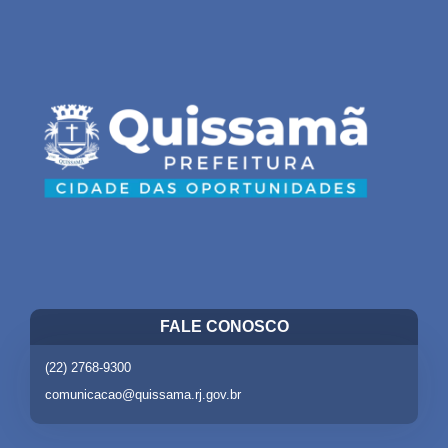
FALE CONOSCO
(22) 2768-9300
comunicacao@quissama.rj.gov.br