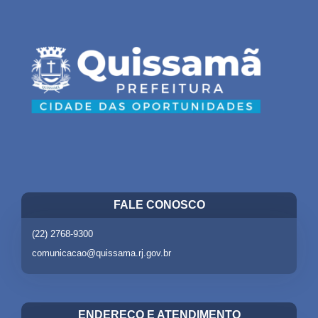
FALE CONOSCO
(22) 2768-9300
comunicacao@quissama.rj.gov.br
ENDEREÇO E ATENDIMENTO