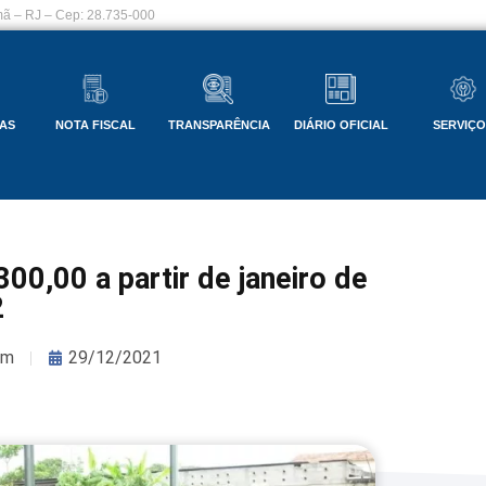
ã – RJ – Cep: 28.735-000
AS
NOTA FISCAL
TRANSPARÊNCIA
DIÁRIO OFICIAL
SERVIÇ
00,00 a partir de janeiro de
2
om
29/12/2021