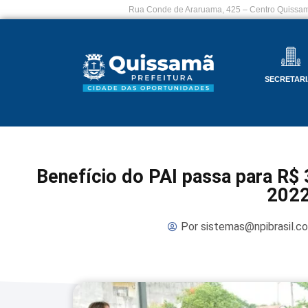
Rua Conde de Araruama, 425 – Centro Quissam
SECRETARI
Benefício do PAI passa para R$ 3
202
Por
sistemas@npibrasil.c