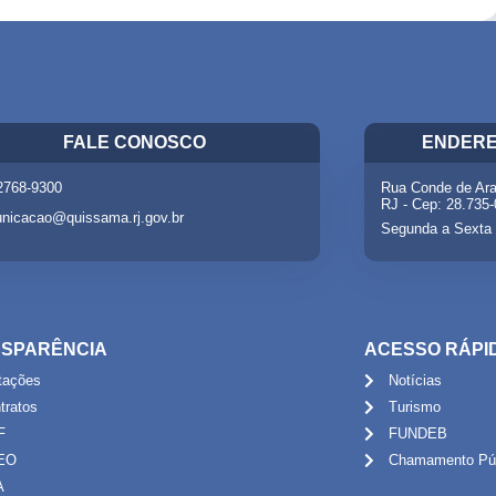
FALE CONOSCO
ENDERE
 2768-9300
Rua Conde de Ara
RJ - Cep: 28.735
nicacao@quissama.rj.gov.br
Segunda a Sexta 
SPARÊNCIA
ACESSO RÁPI
itações
Notícias
tratos
Turismo
F
FUNDEB
EO
Chamamento Púb
A