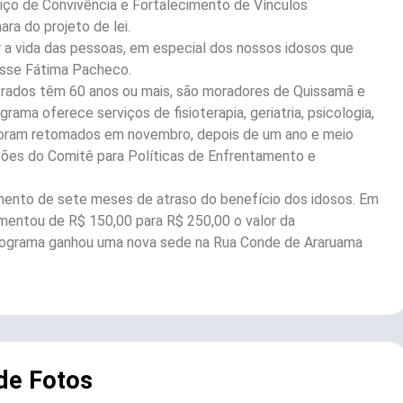
iço de Convivência e Fortalecimento de Vínculos
ara do projeto de lei.
r a vida das pessoas, em especial dos nossos idosos que
isse Fátima Pacheco.
trados têm 60 anos ou mais, são moradores de Quissamã e
ama oferece serviços de fisioterapia, geriatria, psicologia,
os foram retomados em novembro, depois de um ano e meio
ções do Comitê para Políticas de Enfrentamento e
mento de sete meses de atraso do benefício dos idosos. Em
mentou de R$ 150,00 para R$ 250,00 o valor da
 programa ganhou uma nova sede na Rua Conde de Araruama
 de Fotos