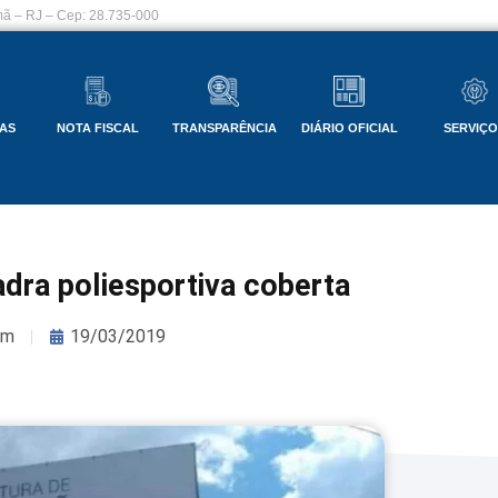
ã – RJ – Cep: 28.735-000
AS
NOTA FISCAL
TRANSPARÊNCIA
DIÁRIO OFICIAL
SERVIÇ
adra poliesportiva coberta
om
19/03/2019