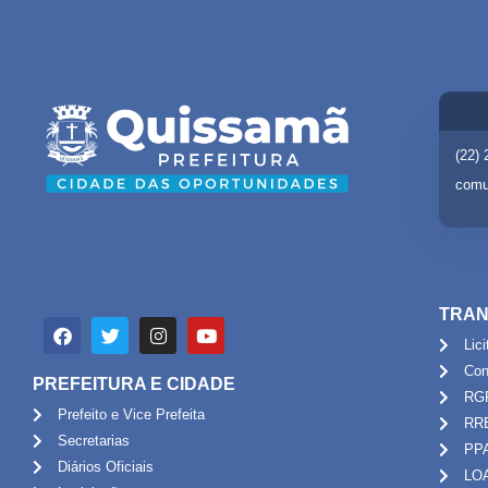
(22)
comu
TRAN
Lic
Con
PREFEITURA E CIDADE
RG
Prefeito e Vice Prefeita
RR
Secretarias
PP
Diários Oficiais
LO