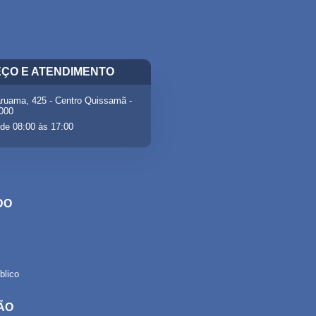
ÇO E ATENDIMENTO
ruama, 425 - Centro Quissamã -
-000
de 08:00 às 17:00
DO
lico
ÃO