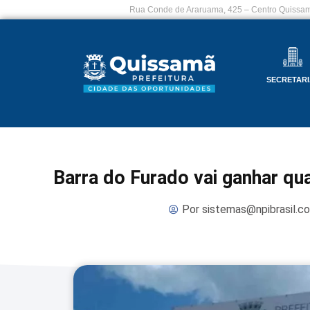
Rua Conde de Araruama, 425 – Centro Quissam
SECRETARI
Barra do Furado vai ganhar qu
Por
sistemas@npibrasil.c