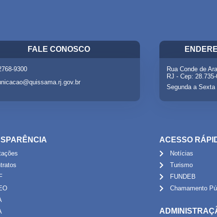
FALE CONOSCO
ENDERE
 2768-9300
Rua Conde de Ara
RJ - Cep: 28.735
nicacao@quissama.rj.gov.br
Segunda a Sexta 
SPARÊNCIA
ACESSO RÁPI
itações
Notícias
tratos
Turismo
F
FUNDEB
EO
Chamamento Púb
A
ADMINISTRAÇ
A