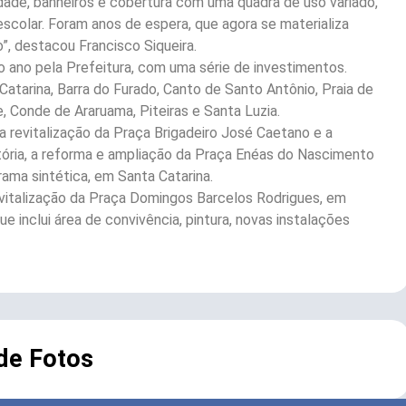
idade, banheiros e cobertura com uma quadra de uso variado,
scolar. Foram anos de espera, que agora se materializa
”, destacou Francisco Siqueira.
o ano pela Prefeitura, com uma série de investimentos.
Catarina, Barra do Furado, Canto de Santo Antônio, Praia de
, Conde de Araruama, Piteiras e Santa Luzia.
 revitalização da Praça Brigadeiro José Caetano e a
tória, a reforma e ampliação da Praça Enéas do Nascimento
rama sintética, em Santa Catarina.
revitalização da Praça Domingos Barcelos Rodrigues, em
que inclui área de convivência, pintura, novas instalações
 de Fotos