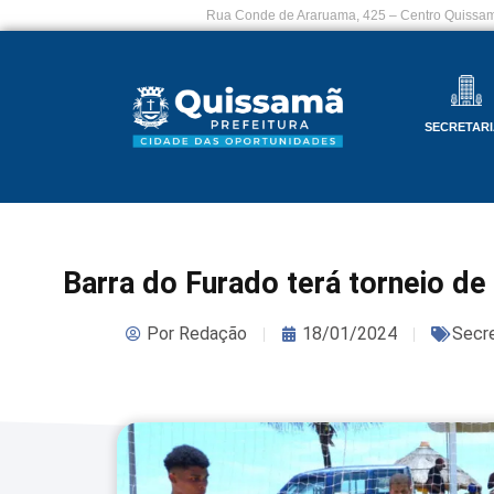
Rua Conde de Araruama, 425 – Centro Quissam
SECRETARI
Barra do Furado terá torneio d
Por
Redação
18/01/2024
Secre