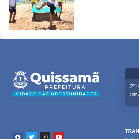
(22)
comu
TRAN