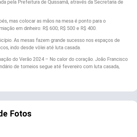
ada pela Prefeitura de Quissamã, através da Secretaria de
e pés, mas colocar as mãos na mesa é ponto para o
miação em dinheiro: R$ 600; R$ 500 e R$ 400.
icípio. As mesas fazem grande sucesso nos espaços de
cos, indo desde vôlei até luta casada.
ção do Verão 2024 – No calor do coração. João Francisco
dário de torneios segue até fevereiro com luta casada,
 de Fotos