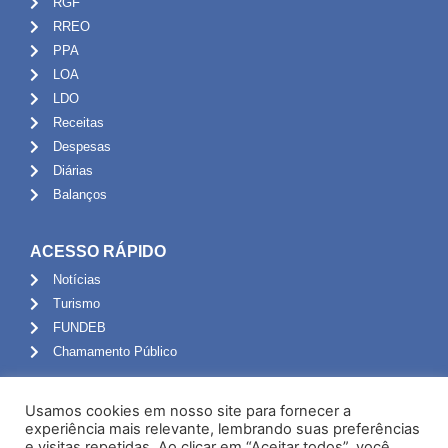
RGF
RREO
PPA
LOA
LDO
Receitas
Despesas
Diárias
Balanços
ACESSO RÁPIDO
Notícias
Turismo
FUNDEB
Chamamento Público
ADMINISTRAÇÃO
Usamos cookies em nosso site para fornecer a
Portal do Servidor
experiência mais relevante, lembrando suas preferências
e visitas repetidas. Ao clicar em “Aceitar todos”, você