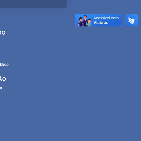
DO
lico
ÃO
or