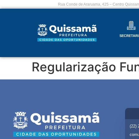
Rua Conde de Araruama, 425 – Centro Quissam
SECRETARI
Regularização Fun
(22)
comu