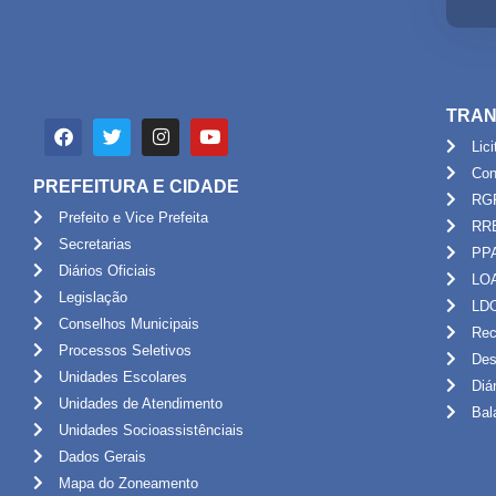
TRAN
Lic
Con
PREFEITURA E CIDADE
RG
Prefeito e Vice Prefeita
RR
Secretarias
PP
Diários Oficiais
LO
Legislação
LD
Conselhos Municipais
Rec
Processos Seletivos
Des
Unidades Escolares
Diá
Unidades de Atendimento
Bal
Unidades Socioassistênciais
Dados Gerais
Mapa do Zoneamento