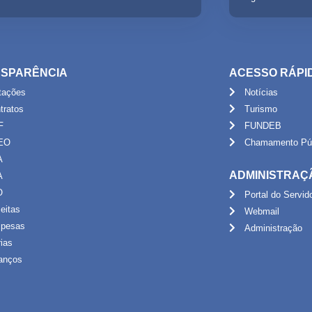
SPARÊNCIA
ACESSO RÁPI
itações
Notícias
tratos
Turismo
F
FUNDEB
EO
Chamamento Púb
A
ADMINISTRAÇ
A
O
Portal do Servid
eitas
Webmail
pesas
Administração
rias
anços