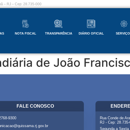
ã – RJ – Cep: 28.735-000
AS
NOTA FISCAL
TRANSPARÊNCIA
DIÁRIO OFICIAL
SERVIÇ
diária de João Francis
FALE CONOSCO
ENDERE
 2768-9300
Rua Conde de Ara
RJ - Cep: 28.735
nicacao@quissama.rj.gov.br
Segunda a Sexta 