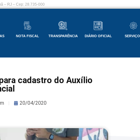
ã – RJ – Cep: 28.735-000
AS
NOTA FISCAL
TRANSPARÊNCIA
DIÁRIO OFICIAL
SERVIÇ
para cadastro do Auxílio
cial
om
20/04/2020