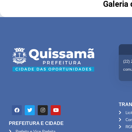
Galeria
(22)
comu
TRAN
Lic
Con
PREFEITURA E CIDADE
RG
Prefeito e Vice Prefeita