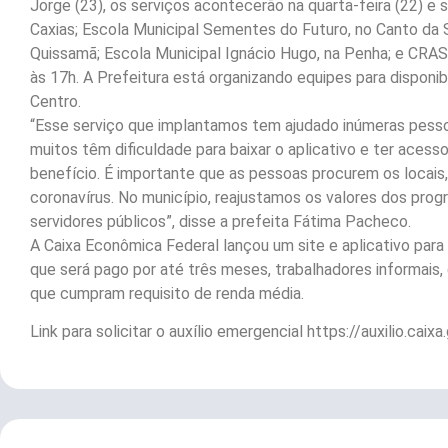
Jorge (23), os serviços acontecerão na quarta-feira (22) e s
Caxias; Escola Municipal Sementes do Futuro, no Canto da S
Quissamã; Escola Municipal Ignácio Hugo, na Penha; e CRAS 
às 17h. A Prefeitura está organizando equipes para disponibi
Centro.
“Esse serviço que implantamos tem ajudado inúmeras pes
muitos têm dificuldade para baixar o aplicativo e ter acess
benefício. É importante que as pessoas procurem os locais
coronavírus. No município, reajustamos os valores dos pro
servidores públicos”, disse a prefeita Fátima Pacheco.
A Caixa Econômica Federal lançou um site e aplicativo para s
que será pago por até três meses, trabalhadores informais,
que cumpram requisito de renda média.
Link para solicitar o auxílio emergencial https://auxilio.caixa