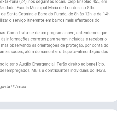
exta-feira (24), nos seguintes locais: Ciep Brizolão 465, em
audade; Escola Municipal Maria de Lourdes, no Sítio
de Santa Catarina e Barra do Furado, de 8h às 12h, e de 14h
lizar o serviço itinerante em bairros mais afastados do
soas. Como trata-se de um programa novo, entendemos que
o às informações corretas para serem incluídas e receber o
, mas observando as orientações de proteção, por conta do
gramas sociais, além de aumentar o tíquete-alimentação dos
olicitar o Auxílio Emergencial. Terão direito ao benefício,
 desempregados, MEIs e contribuintes individuais do INSS,
.gov.br/#/inicio