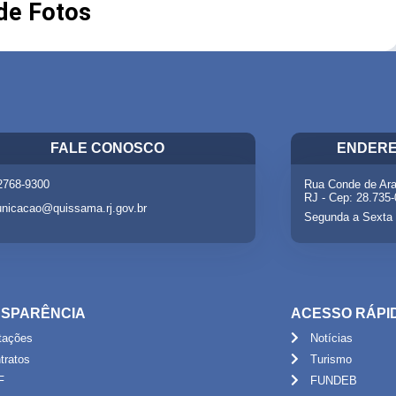
 de Fotos
FALE CONOSCO
ENDERE
 2768-9300
Rua Conde de Ara
RJ - Cep: 28.735
nicacao@quissama.rj.gov.br
Segunda a Sexta 
SPARÊNCIA
ACESSO RÁPI
itações
Notícias
tratos
Turismo
F
FUNDEB