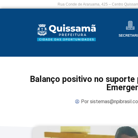
Rua Conde de Araruama, 425 – Centro Quissam
SECRETARI
Balanço positivo no suporte 
Emergen
Por
sistemas@npibrasil.c