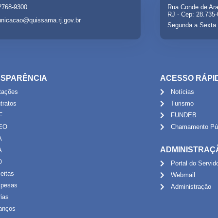
 2768-9300
Rua Conde de Ara
RJ - Cep: 28.735
nicacao@quissama.rj.gov.br
Segunda a Sexta 
SPARÊNCIA
ACESSO RÁPI
itações
Notícias
tratos
Turismo
F
FUNDEB
EO
Chamamento Púb
A
ADMINISTRAÇ
A
O
Portal do Servid
eitas
Webmail
pesas
Administração
rias
anços