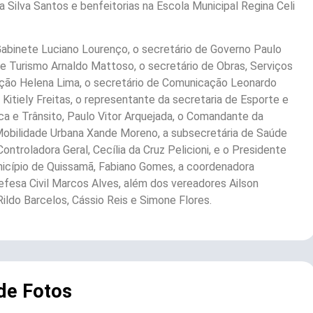
a Silva Santos e benfeitorias na Escola Municipal Regina Celi
Gabinete Luciano Lourenço, o secretário de Governo Paulo
 e Turismo Arnaldo Mattoso, o secretário de Obras, Serviços
ação Helena Lima, o secretário de Comunicação Leonardo
r Kitiely Freitas, o representante da secretaria de Esporte e
ca e Trânsito, Paulo Vitor Arquejada, o Comandante da
e Mobilidade Urbana Xande Moreno, a subsecretária de Saúde
ontroladora Geral, Cecília da Cruz Pelicioni, e o Presidente
nicípio de Quissamã, Fabiano Gomes, a coordenadora
efesa Civil Marcos Alves, além dos vereadores Ailson
Rildo Barcelos, Cássio Reis e Simone Flores.
 de Fotos