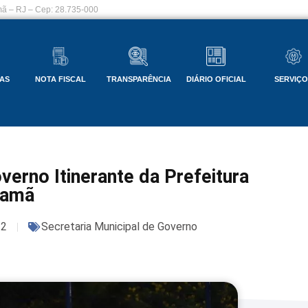
ã – RJ – Cep: 28.735-000
AS
NOTA FISCAL
TRANSPARÊNCIA
DIÁRIO OFICIAL
SERVIÇ
verno Itinerante da Prefeitura
samã
22
Secretaria Municipal de Governo