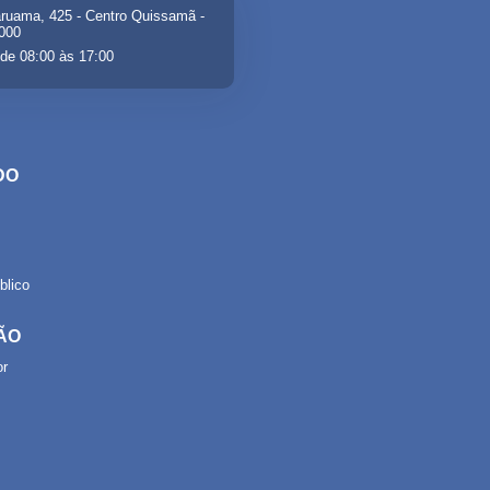
ruama, 425 - Centro Quissamã -
-000
de 08:00 às 17:00
DO
lico
ÃO
or