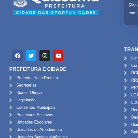
(22)
comu
TRAN
Lic
Con
PREFEITURA E CIDADE
RG
Prefeito e Vice Prefeita
RR
Secretarias
PP
Diários Oficiais
LO
Legislação
LD
Conselhos Municipais
Rec
Processos Seletivos
Des
Unidades Escolares
Diá
Unidades de Atendimento
Bal
Unidades Socioassistênciais