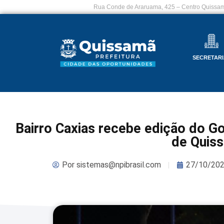
Rua Conde de Araruama, 425 – Centro Quissam
SECRETARI
Bairro Caxias recebe edição do Go
de Quis
Por
sistemas@npibrasil.com
27/10/20