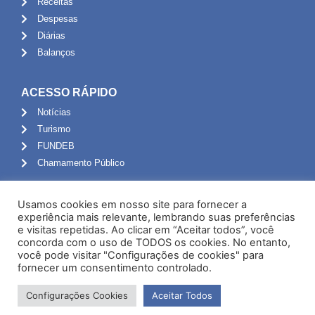
Receitas
Despesas
Diárias
Balanços
ACESSO RÁPIDO
Notícias
Turismo
FUNDEB
Chamamento Público
ADMINISTRAÇÃO
Usamos cookies em nosso site para fornecer a
Portal do Servidor
experiência mais relevante, lembrando suas preferências
e visitas repetidas. Ao clicar em “Aceitar todos”, você
Webmail
concorda com o uso de TODOS os cookies. No entanto,
Administração
você pode visitar "Configurações de cookies" para
fornecer um consentimento controlado.
Configurações Cookies
Aceitar Todos
Desenvolvido por NPI Brasil