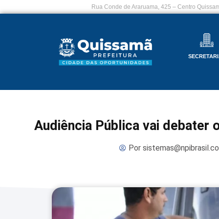
Rua Conde de Araruama, 425 – Centro Quissam
SECRETARI
Audiência Pública vai debater 
Por
sistemas@npibrasil.c