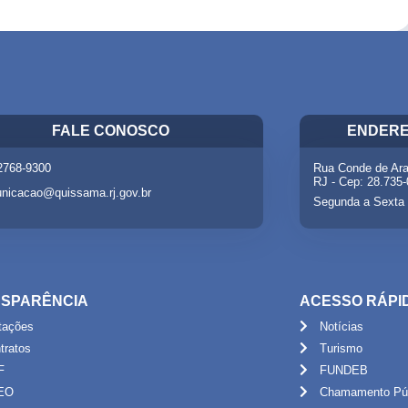
FALE CONOSCO
ENDERE
 2768-9300
Rua Conde de Ara
RJ - Cep: 28.735
nicacao@quissama.rj.gov.br
Segunda a Sexta 
SPARÊNCIA
ACESSO RÁPI
itações
Notícias
tratos
Turismo
F
FUNDEB
EO
Chamamento Púb