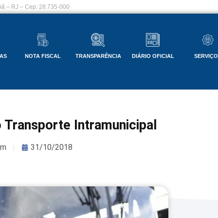
ã – RJ – Cep: 28.735-000
AS
NOTA FISCAL
TRANSPARÊNCIA
DIÁRIO OFICIAL
SERVIÇ
o Transporte Intramunicipal
om
31/10/2018