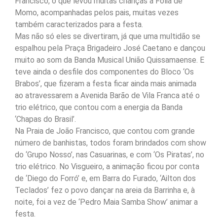
Francisco, o que levou muitas crianças à Folia de
Momo, acompanhadas pelos pais, muitas vezes
também caracterizados para a festa.
Mas não só eles se divertiram, já que uma multidão se
espalhou pela Praça Brigadeiro José Caetano e dançou
muito ao som da Banda Musical União Quissamaense. E
teve ainda o desfile dos componentes do Bloco ‘Os
Brabos’, que fizeram a festa ficar ainda mais animada
ao atravessarem a Avenida Barão de Vila Franca até o
trio elétrico, que contou com a energia da Banda
‘Chapas do Brasil’.
Na Praia de João Francisco, que contou com grande
número de banhistas, todos foram brindados com show
do ‘Grupo Nosso’, nas Casuarinas, e com ‘Os Piratas’, no
trio elétrico. No Visgueiro, a animação ficou por conta
de ‘Diego do Forró’ e, em Barra do Furado, ‘Ailton dos
Teclados’ fez o povo dançar na areia da Barrinha e, à
noite, foi a vez de ‘Pedro Maia Samba Show’ animar a
festa.