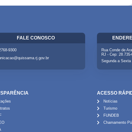
FALE CONOSCO
ENDERE
 2768-9300
Rua Conde de Ara
RJ - Cep: 28.735
nicacao@quissama.rj.gov.br
Segunda a Sexta 
SPARÊNCIA
ACESSO RÁPI
itações
Notícias
tratos
Turismo
F
FUNDEB
EO
Chamamento Púb
A