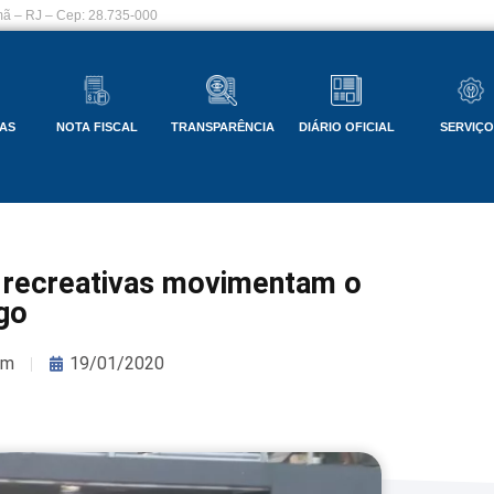
ã – RJ – Cep: 28.735-000
AS
NOTA FISCAL
TRANSPARÊNCIA
DIÁRIO OFICIAL
SERVIÇ
s recreativas movimentam o
go
om
19/01/2020