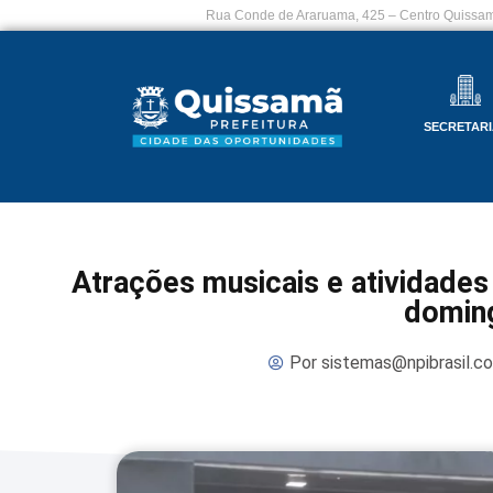
Rua Conde de Araruama, 425 – Centro Quissam
SECRETARI
Atrações musicais e atividade
domin
Por
sistemas@npibrasil.c