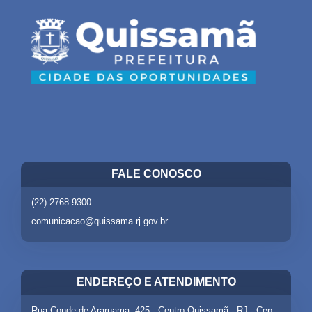
FALE CONOSCO
(22) 2768-9300
comunicacao@quissama.rj.gov.br
ENDEREÇO E ATENDIMENTO
Rua Conde de Araruama, 425 - Centro Quissamã - RJ - Cep: