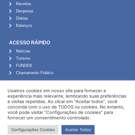
Receitas
Despesas
Diárias
Balanços
ACESSO RÁPIDO
Notícias
Turismo
FUNDEB
Chamamento Público
ADMINISTRAÇÃO
Usamos cookies em nosso site para fornecer a
Portal do Servidor
experiência mais relevante, lembrando suas preferências
e visitas repetidas. Ao clicar em “Aceitar todos”, você
Webmail
concorda com o uso de TODOS os cookies. No entanto,
Administração
você pode visitar "Configurações de cookies" para
fornecer um consentimento controlado.
Configurações Cookies
Aceitar Todos