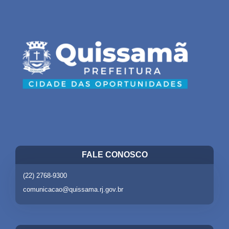
FALE CONOSCO
(22) 2768-9300
comunicacao@quissama.rj.gov.br