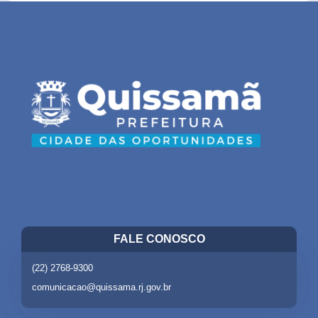
FALE CONOSCO
(22) 2768-9300
comunicacao@quissama.rj.gov.br