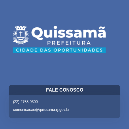
FALE CONOSCO
(22) 2768-9300
comunicacao@quissama.rj.gov.br