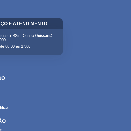
ÇO E ATENDIMENTO
ruama, 425 - Centro Quissamã -
-000
de 08:00 às 17:00
DO
lico
ÃO
or