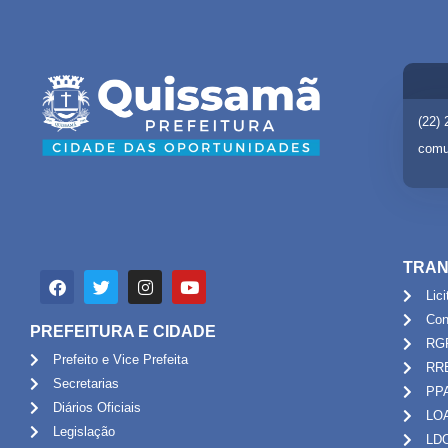
(22)
comu
TRAN
Lic
Con
PREFEITURA E CIDADE
RG
Prefeito e Vice Prefeita
RR
Secretarias
PP
Diários Oficiais
LO
Legislação
LD