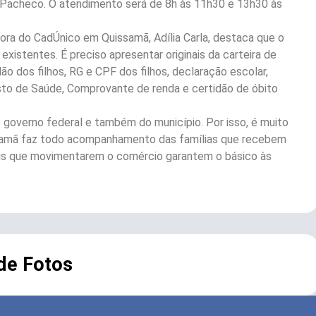
a Pacheco. O atendimento será de 8h às 11h30 e 13h30 às
ora do CadÚnico em Quissamã, Adília Carla, destaca que o
xistentes. É preciso apresentar originais da carteira de
idão dos filhos, RG e CPF dos filhos, declaração escolar,
sto de Saúde, Comprovante de renda e certidão de óbito
 governo federal e também do município. Por isso, é muito
ssamã faz todo acompanhamento das famílias que recebem
ais que movimentarem o comércio garantem o básico às
 de Fotos