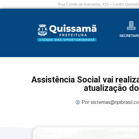
Rua Conde de Araruama, 425 – Centro Quissam
SECRETARI
Assistência Social vai reali
atualização d
Por
sistemas@npibrasil.c