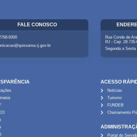
FALE CONOSCO
ENDERE
 2768-9300
Rua Conde de Ara
RJ - Cep: 28.735
nicacao@quissama.rj.gov.br
Segunda a Sexta 
SPARÊNCIA
ACESSO RÁPI
itações
Notícias
tratos
Turismo
F
FUNDEB
EO
Chamamento Púb
A
ADMINISTRAÇ
A
O
Portal do Servid