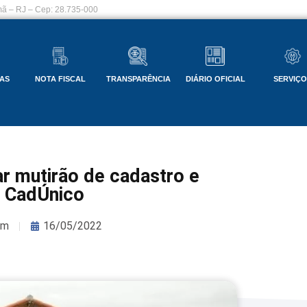
ã – RJ – Cep: 28.735-000
AS
NOTA FISCAL
TRANSPARÊNCIA
DIÁRIO OFICIAL
SERVIÇ
zar mutirão de cadastro e
o CadÚnico
om
16/05/2022