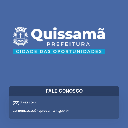
FALE CONOSCO
(22) 2768-9300
comunicacao@quissama.rj.gov.br