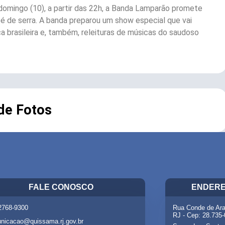
 domingo (10), a partir das 22h, a Banda Lamparão promete
pé de serra. A banda preparou um show especial que vai
ca brasileira e, também, releituras de músicas do saudoso
 de Fotos
FALE CONOSCO
ENDERE
 2768-9300
Rua Conde de Ara
RJ - Cep: 28.735
nicacao@quissama.rj.gov.br