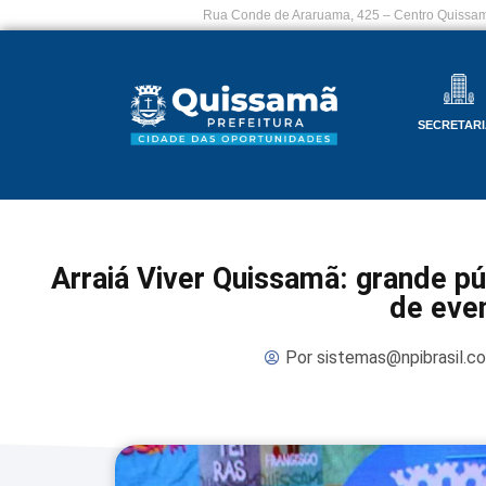
Rua Conde de Araruama, 425 – Centro Quissam
SECRETARI
Arraiá Viver Quissamã: grande púb
de eve
Por
sistemas@npibrasil.c