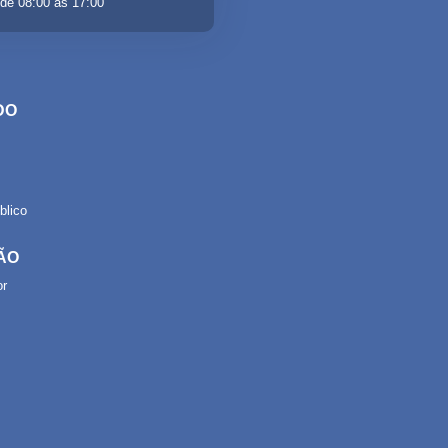
de 08:00 às 17:00
DO
lico
ÃO
or