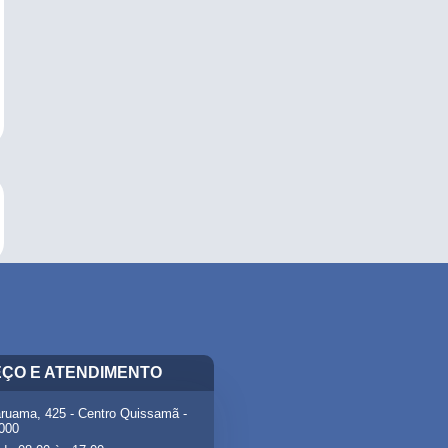
ÇO E ATENDIMENTO
ruama, 425 - Centro Quissamã -
-000