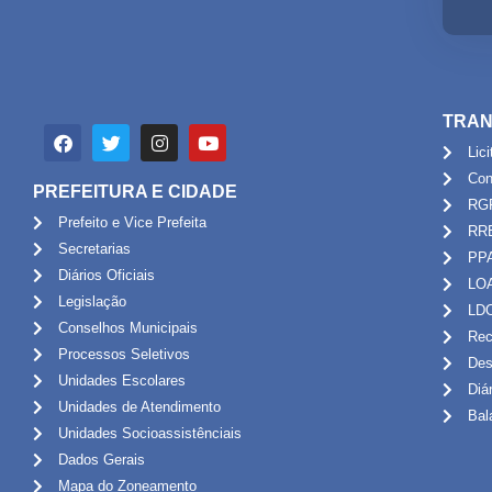
TRAN
Lic
Con
PREFEITURA E CIDADE
RG
Prefeito e Vice Prefeita
RR
Secretarias
PP
Diários Oficiais
LO
Legislação
LD
Conselhos Municipais
Rec
Processos Seletivos
Des
Unidades Escolares
Diá
Unidades de Atendimento
Bal
Unidades Socioassistênciais
Dados Gerais
Mapa do Zoneamento