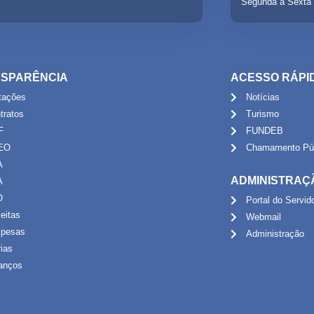
Segunda a Sexta 
SPARÊNCIA
ACESSO RÁPI
itações
Notícias
tratos
Turismo
F
FUNDEB
EO
Chamamento Púb
A
ADMINISTRAÇ
A
O
Portal do Servid
eitas
Webmail
pesas
Administração
rias
anços