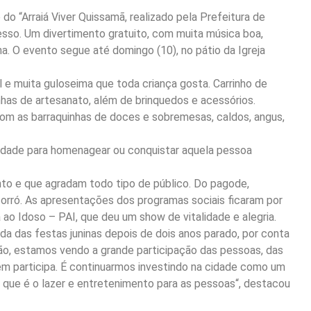
do “Arraiá Viver Quissamã, realizado pela Prefeitura de
esso. Um divertimento gratuito, com muita música boa,
a. O evento segue até domingo (10), no pátio da Igreja
l e muita guloseima que toda criança gosta. Carrinho de
inhas de artesanato, além de brinquedos e acessórios.
 as barraquinhas de doces e sobremesas, caldos, angus,
idade para homenagear ou conquistar aquela pessoa
o e que agradam todo tipo de público. Do pagode,
 forró. As apresentações dos programas sociais ficaram por
ao Idoso – PAI, que deu um show de vitalidade e alegria.
ada das festas juninas depois de dois anos parado, por conta
tão, estamos vendo a grande participação das pessoas, das
ém participa. É continuarmos investindo na cidade como um
 que é o lazer e entretenimento para as pessoas“, destacou