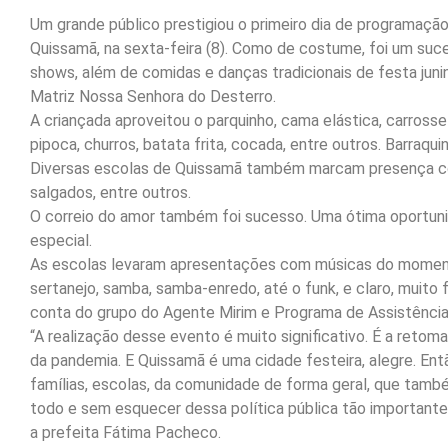
Um grande público prestigiou o primeiro dia de programação 
Quissamã, na sexta-feira (8). Como de costume, foi um suc
shows, além de comidas e danças tradicionais de festa junin
Matriz Nossa Senhora do Desterro.
A criançada aproveitou o parquinho, cama elástica, carrosse
pipoca, churros, batata frita, cocada, entre outros. Barraqu
Diversas escolas de Quissamã também marcam presença com
salgados, entre outros.
O correio do amor também foi sucesso. Uma ótima oportun
especial.
As escolas levaram apresentações com músicas do moment
sertanejo, samba, samba-enredo, até o funk, e claro, muito
conta do grupo do Agente Mirim e Programa de Assistência 
“A realização desse evento é muito significativo. É a retom
da pandemia. E Quissamã é uma cidade festeira, alegre. En
famílias, escolas, da comunidade de forma geral, que tamb
todo e sem esquecer dessa política pública tão importante
a prefeita Fátima Pacheco.