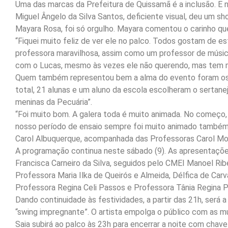
Uma das marcas da Prefeitura de Quissamã é a inclusão. E ne
Miguel Ângelo da Silva Santos, deficiente visual, deu um s
Mayara Rosa, foi só orgulho. Mayara comentou o carinho que
“Fiquei muito feliz de ver ele no palco. Todos gostam de e
professora maravilhosa, assim como um professor de músi
com o Lucas, mesmo às vezes ele não querendo, mas tem mu
Quem também representou bem a alma do evento foram os 
total, 21 alunas e um aluno da escola escolheram o sertane
meninas da Pecuária”.
“Foi muito bom. A galera toda é muito animada. No começo,
nosso período de ensaio sempre foi muito animado também
Carol Albuquerque, acompanhada das Professoras Carol Mou
A programação continua neste sábado (9). As apresentaçõ
Francisca Carneiro da Silva, seguidos pelo CMEI Manoel Ribe
Professora Maria Ilka de Queirós e Almeida, Délfica de Car
Professora Regina Celi Passos e Professora Tânia Regina P
Dando continuidade às festividades, a partir das 21h, será
“swing impregnante”. O artista empolga o público com as m
Saia subirá ao palco às 23h para encerrar a noite com chave