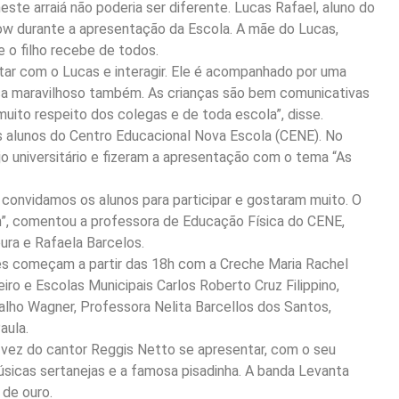
ste arraiá não poderia ser diferente. Lucas Rafael, aluno do
how durante a apresentação da Escola. A mãe do Lucas,
 o filho recebe de todos.
star com o Lucas e interagir. Ele é acompanhado por uma
ca maravilhoso também. As crianças são bem comunicativas
ito respeito dos colegas e de toda escola”, disse.
alunos do Centro Educacional Nova Escola (CENE). No
jo universitário e fizeram a apresentação com o tema “As
 convidamos os alunos para participar e gostaram muito. O
”, comentou a professora de Educação Física do CENE,
ra e Rafaela Barcelos.
es começam a partir das 18h com a Creche Maria Rachel
iro e Escolas Municipais Carlos Roberto Cruz Filippino,
valho Wagner, Professora Nelita Barcellos dos Santos,
aula.
 a vez do cantor Reggis Netto se apresentar, com o seu
úsicas sertanejas e a famosa pisadinha. A banda Levanta
 de ouro.