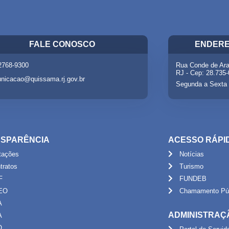
FALE CONOSCO
ENDERE
 2768-9300
Rua Conde de Ara
RJ - Cep: 28.735
nicacao@quissama.rj.gov.br
Segunda a Sexta 
SPARÊNCIA
ACESSO RÁPI
itações
Notícias
tratos
Turismo
F
FUNDEB
EO
Chamamento Púb
A
ADMINISTRAÇ
A
O