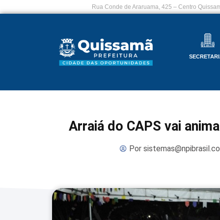
Rua Conde de Araruama, 425 – Centro Quissam
SECRETARI
Arraiá do CAPS vai anima
Por
sistemas@npibrasil.c