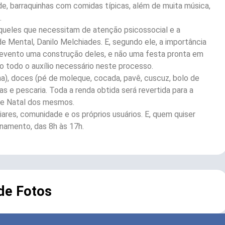
úde, barraquinhas com comidas típicas, além de muita música,
.
queles que necessitam de atenção psicossocial e a
 Mental, Danilo Melchiades. E, segundo ele, a importância
o evento uma construção deles, e não uma festa pronta em
o todo o auxílio necessário neste processo.
ana), doces (pé de moleque, cocada, pavê, cuscuz, bolo de
das e pescaria. Toda a renda obtida será revertida para a
de Natal dos mesmos.
ares, comunidade e os próprios usuários. E, quem quiser
onamento, das 8h às 17h.
 de Fotos