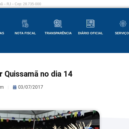
ã – RJ – Cep: 28.735-000
AS
NOTA FISCAL
TRANSPARÊNCIA
DIÁRIO OFICIAL
SERVIÇ
r Quissamã no dia 14
om
03/07/2017