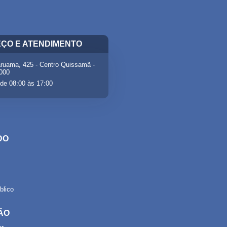
ÇO E ATENDIMENTO
ruama, 425 - Centro Quissamã -
-000
de 08:00 às 17:00
DO
lico
ÃO