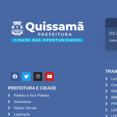
(22)
comu
TRAN
Lic
Con
PREFEITURA E CIDADE
RG
Prefeito e Vice Prefeita
RR
Secretarias
PP
Diários Oficiais
LO
Legislação
LD