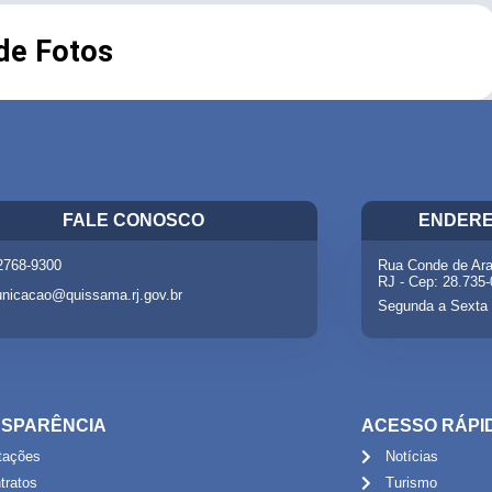
 de Fotos
FALE CONOSCO
ENDERE
 2768-9300
Rua Conde de Ara
RJ - Cep: 28.735
nicacao@quissama.rj.gov.br
Segunda a Sexta 
SPARÊNCIA
ACESSO RÁPI
itações
Notícias
tratos
Turismo