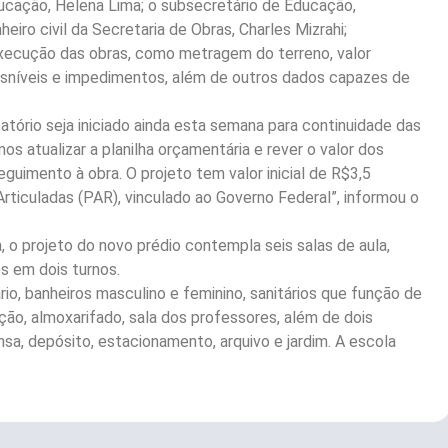
cação, Helena Lima; o subsecretário de Educação,
eiro civil da Secretaria de Obras, Charles Mizrahi;
xecução das obras, como metragem do terreno, valor
desníveis e impedimentos, além de outros dados capazes de
atório seja iniciado ainda esta semana para continuidade das
os atualizar a planilha orçamentária e rever o valor dos
guimento à obra. O projeto tem valor inicial de R$3,5
ticuladas (PAR), vinculado ao Governo Federal”, informou o
 o projeto do novo prédio contempla seis salas de aula,
s em dois turnos.
rio, banheiros masculino e feminino, sanitários que função de
eção, almoxarifado, sala dos professores, além de dois
nsa, depósito, estacionamento, arquivo e jardim. A escola