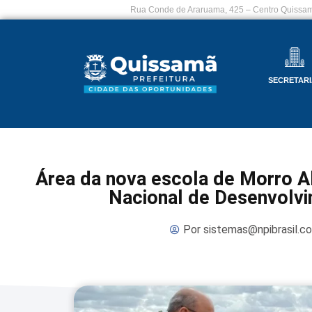
Rua Conde de Araruama, 425 – Centro Quissam
SECRETARI
Área da nova escola de Morro Al
Nacional de Desenvolv
Por
sistemas@npibrasil.c