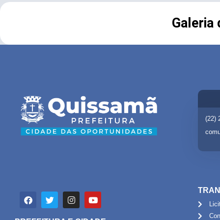
Galeria
(22)
comu
TRAN
Lic
Con