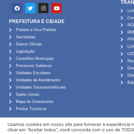
TRAN
Lic
Con
PREFEITURA E CIDADE
RG
Prefeito e Vice Prefeita
RR
Secretarias
PP
Diários Oficiais
LO
Legislação
LD
Conselhos Municipais
Rec
Processos Seletivos
Des
Unidades Escolares
Diá
Unidades de Atendimento
Bal
Unidades Socioassistênciais
Dados Gerais
Mapa do Zoneamento
Pontos Turísticos
Usamos cookies em nosso site para fornecer a experiência ma
clicar em “Aceitar todos”, você concorda com o uso de TODO