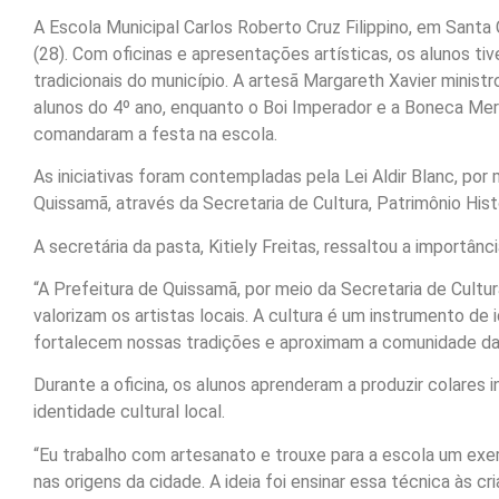
A Escola Municipal Carlos Roberto Cruz Filippino, em Santa 
(28). Com oficinas e apresentações artísticas, os alunos ti
tradicionais do município. A artesã Margareth Xavier ministr
alunos do 4º ano, enquanto o Boi Imperador e a Boneca Me
comandaram a festa na escola.
As iniciativas foram contempladas pela Lei Aldir Blanc, por
Quissamã, através da Secretaria de Cultura, Patrimônio His
A secretária da pasta, Kitiely Freitas, ressaltou a importânc
“A Prefeitura de Quissamã, por meio da Secretaria de Cult
valorizam os artistas locais. A cultura é um instrumento de
fortalecem nossas tradições e aproximam a comunidade da sua
Durante a oficina, os alunos aprenderam a produzir colares i
identidade cultural local.
“Eu trabalho com artesanato e trouxe para a escola um exe
nas origens da cidade. A ideia foi ensinar essa técnica às 