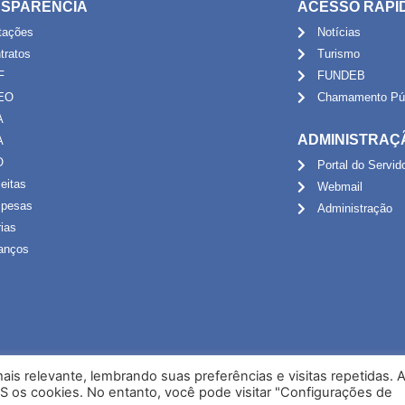
SPARÊNCIA
ACESSO RÁPI
itações
Notícias
tratos
Turismo
F
FUNDEB
EO
Chamamento Púb
A
ADMINISTRAÇ
A
O
Portal do Servid
eitas
Webmail
pesas
Administração
rias
anços
is relevante, lembrando suas preferências e visitas repetidas. 
S os cookies. No entanto, você pode visitar "Configurações de