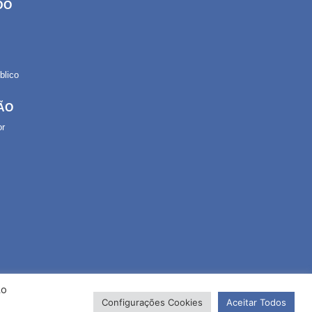
DO
lico
ÃO
or
Ao
Configurações Cookies
Aceitar Todos