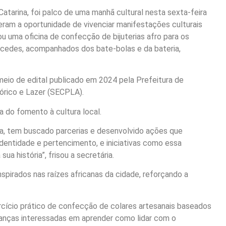
Catarina, foi palco de uma manhã cultural nesta sexta-feira
veram a oportunidade de vivenciar manifestações culturais
ou uma oficina de confecção de bijuterias afro para os
rcedes, acompanhados dos bate-bolas e da bateria,
 meio de edital publicado em 2024 pela Prefeitura de
tórico e Lazer (SECPLA).
ia do fomento à cultura local.
ura, tem buscado parcerias e desenvolvido ações que
 identidade e pertencimento, e iniciativas como essa
 história”, frisou a secretária.
nspirados nas raízes africanas da cidade, reforçando a
rcício prático de confecção de colares artesanais baseados
crianças interessadas em aprender como lidar com o