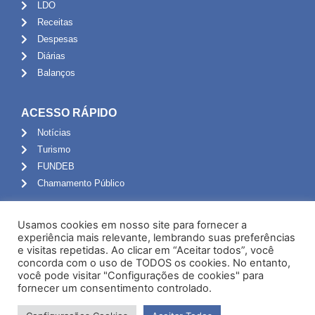
LDO
Receitas
Despesas
Diárias
Balanços
ACESSO RÁPIDO
Notícias
Turismo
FUNDEB
Chamamento Público
ADMINISTRAÇÃO
Usamos cookies em nosso site para fornecer a
Portal do Servidor
experiência mais relevante, lembrando suas preferências
e visitas repetidas. Ao clicar em “Aceitar todos”, você
Webmail
concorda com o uso de TODOS os cookies. No entanto,
Administração
você pode visitar "Configurações de cookies" para
fornecer um consentimento controlado.