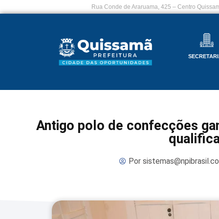
Rua Conde de Araruama, 425 – Centro Quissam
SECRETARI
Antigo polo de confecções gan
qualific
Por
sistemas@npibrasil.c