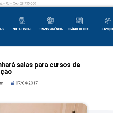
ã – RJ – Cep: 28.735-000
AS
NOTA FISCAL
TRANSPARÊNCIA
DIÁRIO OFICIAL
SERVIÇ
hará salas para cursos de
ação
om
07/04/2017