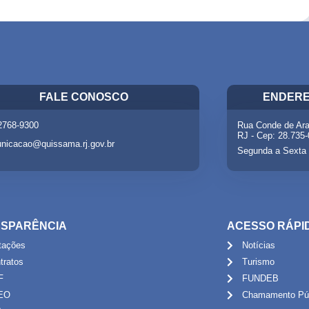
FALE CONOSCO
ENDERE
 2768-9300
Rua Conde de Ara
RJ - Cep: 28.735
nicacao@quissama.rj.gov.br
Segunda a Sexta 
SPARÊNCIA
ACESSO RÁPI
itações
Notícias
tratos
Turismo
F
FUNDEB
EO
Chamamento Púb