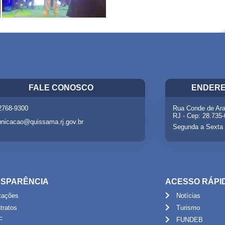
FALE CONOSCO
ENDERE
 2768-9300
Rua Conde de Ara
RJ - Cep: 28.735
nicacao@quissama.rj.gov.br
Segunda a Sexta 
SPARÊNCIA
ACESSO RÁPI
itações
Notícias
tratos
Turismo
F
FUNDEB