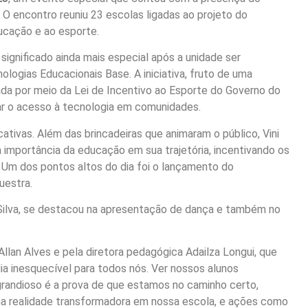
o. O encontro reuniu 23 escolas ligadas ao projeto do
ducação e ao esporte.
ignificado ainda mais especial após a unidade ser
ologias Educacionais Base. A iniciativa, fruto de uma
lizada por meio da Lei de Incentivo ao Esporte do Governo do
ar o acesso à tecnologia em comunidades.
ativas. Além das brincadeiras que animaram o público, Vini
a importância da educação em sua trajetória, incentivando os
Um dos pontos altos do dia foi o lançamento do
uestra.
 Silva, se destacou na apresentação de dança e também no
Allan Alves e pela diretora pedagógica Adailza Longui, que
a inesquecível para todos nós. Ver nossos alunos
 grandioso é a prova de que estamos no caminho certo,
 uma realidade transformadora em nossa escola, e ações como