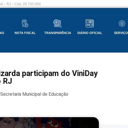
ã – RJ – Cep: 28.735-000
AS
NOTA FISCAL
TRANSPARÊNCIA
DIÁRIO OFICIAL
SERVIÇ
izarda participam do ViniDay
o RJ
Secretaria Municipal de Educação