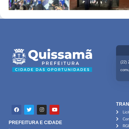
(22)
comu
TRAN
Lic
Con
PREFEITURA E CIDADE
RG