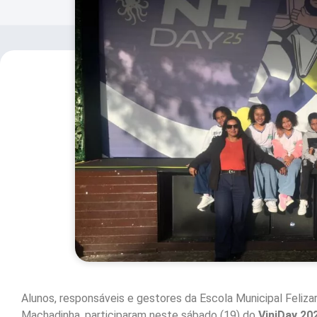
Alunos, responsáveis e gestores da Escola Municipal Feliz
Machadinha, participaram neste sábado (19) do
ViniDay 20