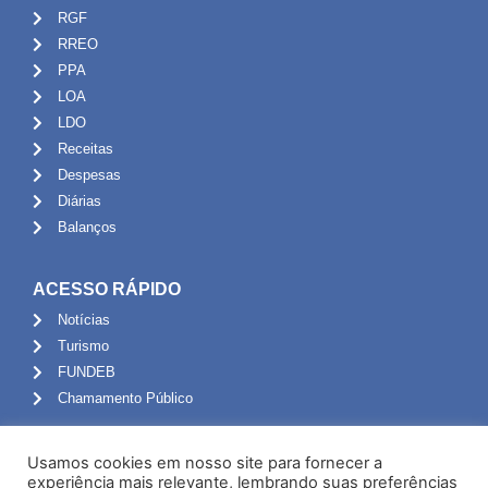
RGF
RREO
PPA
LOA
LDO
Receitas
Despesas
Diárias
Balanços
ACESSO RÁPIDO
Notícias
Turismo
FUNDEB
Chamamento Público
ADMINISTRAÇÃO
Usamos cookies em nosso site para fornecer a
Portal do Servidor
experiência mais relevante, lembrando suas preferências