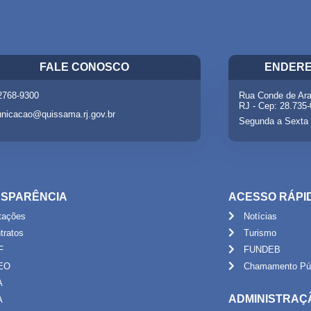
FALE CONOSCO
ENDERE
 2768-9300
Rua Conde de Ara
RJ - Cep: 28.735
nicacao@quissama.rj.gov.br
Segunda a Sexta 
SPARÊNCIA
ACESSO RÁPI
itações
Notícias
tratos
Turismo
F
FUNDEB
EO
Chamamento Púb
A
ADMINISTRAÇ
A