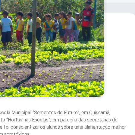
scola Municipal “Sementes do Futuro”, em Quissamã,
eto “Hortas nas Escolas”, em parceria das secretarias de
e foi conscientizar os alunos sobre uma alimentação melhor
em agrotóxicos.