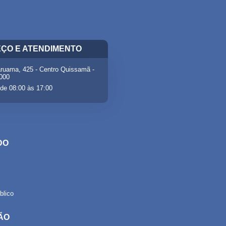
ÇO E ATENDIMENTO
ruama, 425 - Centro Quissamã -
-000
de 08:00 às 17:00
DO
lico
ÃO