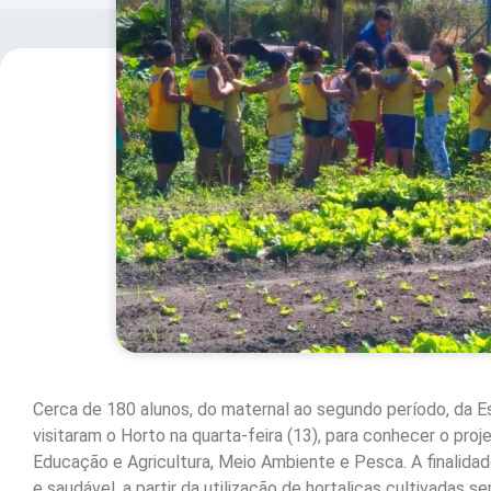
Cerca de 180 alunos, do maternal ao segundo período, da E
visitaram o Horto na quarta-feira (13), para conhecer o proj
Educação e Agricultura, Meio Ambiente e Pesca. A finalidad
e saudável, a partir da utilização de hortaliças cultivadas s