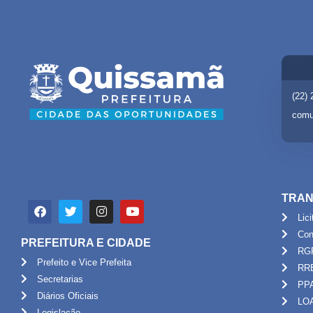
(22)
comu
TRAN
Lic
Con
PREFEITURA E CIDADE
RG
Prefeito e Vice Prefeita
RR
Secretarias
PP
Diários Oficiais
LO
Legislação