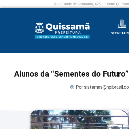
Rua Conde de Araruama, 425 – Centro Quissam
SECRETARI
Alunos da “Sementes do Futuro”
Por
sistemas@npibrasil.c