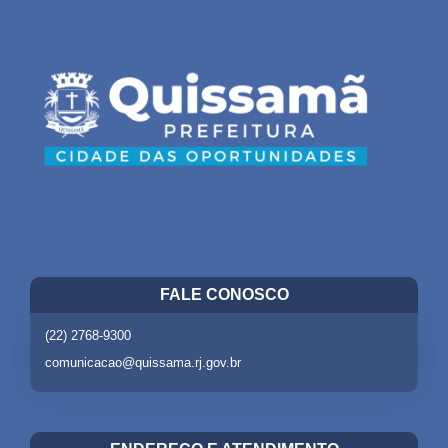
FALE CONOSCO
(22) 2768-9300
comunicacao@quissama.rj.gov.br