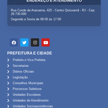
ENDEREÇO E ATENDIMENTO
Rua Conde de Araruama, 425 - Centro Quissamã - RJ - Cep:
28.735-000
Segunda a Sexta de 08:00 às 17:00
PREFEITURA E CIDADE
Prefeito e Vice Prefeita
Secretarias
Diários Oficiais
Legislação
Conselhos Municipais
Processos Seletivos
Unidades Escolares
Unidades de Atendimento
Unidades Socioassistênciais